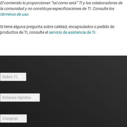
El contenido lo proporcionan “tal como está” TI y los colaboradores de
la comunidad y no constituye especificaciones de TI. Consulte los
términos de uso
.
Si tiene alguna pregunta sobre calidad, encapsulados o pedido de
productos de TI, consulte el
servicio de asistencia de TI
. ​​​​​​​​​​​​​​
Sobre TI
Información general sobre Acerca de TI
Enlaces rápidos
Carreras laborales
Contáctenos
Sala de redacción
Comprar
Foros de soporte de diseño de TI E2E™