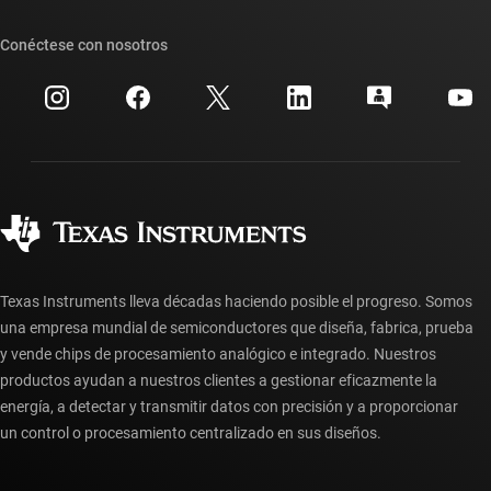
Nuestras historias | Detrás del chip
Suites de API de TI
Búsqueda de referencias cruzadas
Conéctese con nosotros
Eventos
Cuentas de empresa myTI
Centro de atención al cliente
Relaciones con los inversionistas
Envío, pago e impuestos
Empaque
Fabricación
Preguntas frecuentes sobre pedidos
Calidad y confiabilidad
Ciudadanía corporativa
Distribuidores autorizados
Preguntas frecuentes sobre la cuenta myTI
Texas Instruments lleva décadas haciendo posible el progreso. Somos
una empresa mundial de semiconductores que diseña, fabrica, prueba
y vende chips de procesamiento analógico e integrado. Nuestros
productos ayudan a nuestros clientes a gestionar eficazmente la
energía, a detectar y transmitir datos con precisión y a proporcionar
un control o procesamiento centralizado en sus diseños.