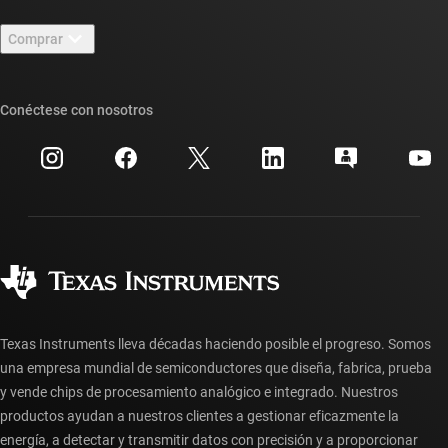
Contáctenos
Sala de redacción
Comprar
Foros de soporte de diseño de TI E2E™
Nuestras historias | Detrás del chip
Suites de API de TI
Búsqueda de referencias cruzadas
Conéctese con nosotros
Eventos
Cuentas de empresa myTI
Centro de atención al cliente
Relaciones con los inversionistas
Envío, pago e impuestos
Empaque
Fabricación
Preguntas frecuentes sobre pedidos
Calidad y confiabilidad
Ciudadanía corporativa
Distribuidores autorizados
Preguntas frecuentes sobre la cuenta myTI
Texas Instruments lleva décadas haciendo posible el progreso. Somos
una empresa mundial de semiconductores que diseña, fabrica, prueba
y vende chips de procesamiento analógico e integrado. Nuestros
productos ayudan a nuestros clientes a gestionar eficazmente la
energía, a detectar y transmitir datos con precisión y a proporcionar