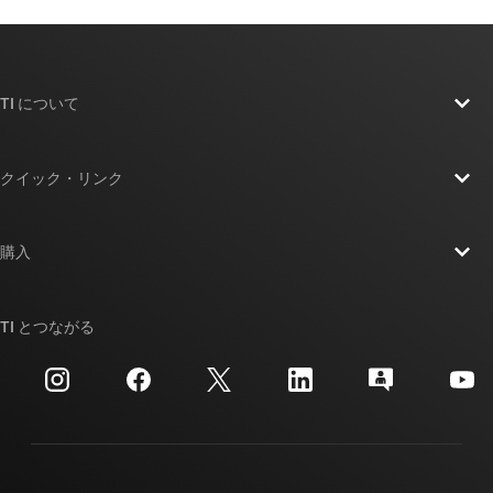
TI について
TI の概要
クイック・リンク
採用情報
お問い合わせ
ニュース
購入
TI E2E™ 設計サポート・フォーラム
ストーリー | チップ開発の舞台裏
TI API スイート
クロスリファレンス検索
TI とつながる
イベント
myTI 法人アカウント
カスタマー・サポート・センター
投資家向け情報
配送、お支払い、および税金
パッケージ
製造
ご注文に関する FAQ
品質と信頼性