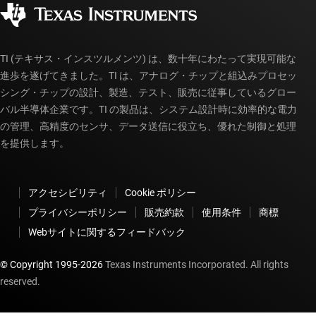
コーポレート・シティズンシップ
販売特約店
myTI アカウントの FAQ
TI (テキサス・インスツルメンツ) は、数十年にわたって実現可能な
進歩を遂げてきました。TI は、アナログ・チップと組込みプロセッ
シング・チップの設計、製造、テスト、販売に従事しているグロー
バル半導体企業です。TI の製品は、システム設計時に効率的な電力
の管理、高精度のセンサ、データ送信に役立ち、優れた制御と処理
を提供します。
アクセシビリティ
Cookie ポリシー
プライバシーポリシー
販売約款
使用条件
商標
Webサイトに関するフィードバック
© Copyright 1995-
2026
Texas Instruments Incorporated. All rights
reserved.