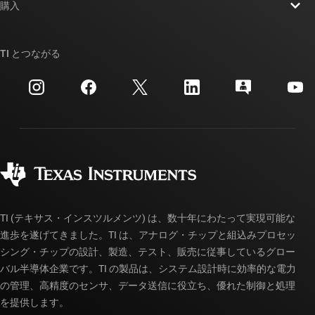
ニュース
購入
TI E2E™ 設計サポート・フォーラム
ストーリー | チップ開発の舞台裏
TI API スイート
クロスリファレンス検索
TI とつながる
イベント
myTI 法人アカウント
カスタマー・サポート・センター
投資家向け情報
配送、お支払い、および税金
パッケージ
製造
ご注文に関する FAQ
品質と信頼性
コーポレート・シティズンシップ
販売特約店
myTI アカウントの FAQ
TI (テキサス・インスツルメンツ) は、数十年にわたって実現可能な
進歩を遂げてきました。TI は、アナログ・チップと組込みプロセッ
シング・チップの設計、製造、テスト、販売に従事しているグロー
バル半導体企業です。TI の製品は、システム設計時に効率的な電力
の管理、高精度のセンサ、データ送信に役立ち、優れた制御と処理
を提供します。