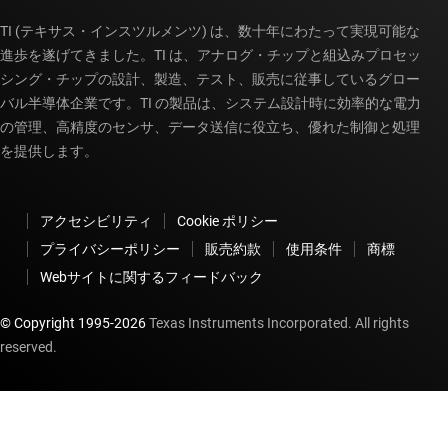
TI (テキサス・インスツルメンツ) は、数十年にわたって実現可能な
進歩を遂げてきました。TI は、アナログ・チップと組込みプロセッ
シング・チップの設計、製造、テスト、販売に従事しているグロー
バル半導体企業です。TI の製品は、システム設計時に効率的な電力
の管理、高精度のセンサ、データ送信に役立ち、優れた制御と処理
を提供します。
アクセシビリティ
Cookie ポリシー
プライバシーポリシー
販売約款
使用条件
商標
Webサイトに関するフィードバック
© Copyright 1995-
2026
Texas Instruments Incorporated. All rights
reserved.