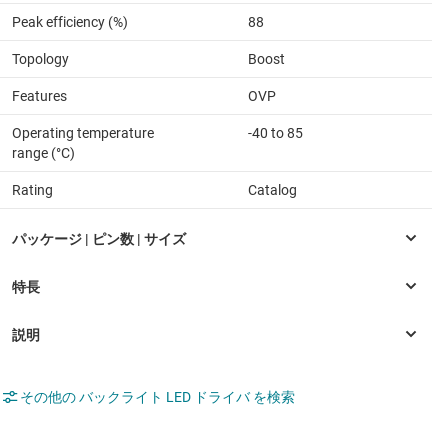
Peak efficiency (%)
88
Topology
Boost
Features
OVP
Operating temperature
-40 to 85
range (°C)
Rating
Catalog
その他の バックライト LED ドライバ を検索