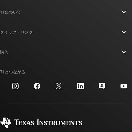
TI について
TI の概要
クイック・リンク
採用情報
お問い合わせ
ニュース
購入
TI E2E™ 設計サポート・フォーラム
ストーリー | チップ開発の舞台裏
TI API スイート
クロスリファレンス検索
TI とつながる
イベント
myTI 法人アカウント
カスタマー・サポート・センター
投資家向け情報
配送、お支払い、および税金
パッケージ
製造
ご注文に関する FAQ
品質と信頼性
コーポレート・シティズンシップ
販売特約店
myTI アカウントの FAQ