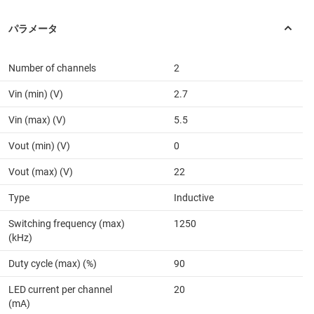
Number of channels
2
Vin (min) (V)
2.7
Vin (max) (V)
5.5
Vout (min) (V)
0
Vout (max) (V)
22
Type
Inductive
Switching frequency (max)
1250
(kHz)
Duty cycle (max) (%)
90
LED current per channel
20
(mA)