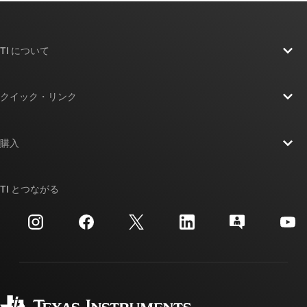
TI について
TI の概要
クイック・リンク
採用情報
お問い合わせ
ニュース
購入
TI E2E™ 設計サポート・フォーラム
ストーリー | チップ開発の舞台裏
TI API スイート
クロスリファレンス検索
TI とつながる
イベント
myTI 法人アカウント
カスタマー・サポート・センター
投資家向け情報
配送、お支払い、および税金
パッケージ
製造
ご注文に関する FAQ
品質と信頼性
コーポレート・シティズンシップ
販売特約店