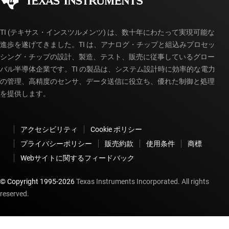
myTI アカウントの FAQ
TI (テキサス・インスツルメンツ) は、数十年にわたって実現可能な
進歩を遂げてきました。TI は、アナログ・チップと組込みプロセッ
シング・チップの設計、製造、テスト、販売に従事しているグロー
バル半導体企業です。TI の製品は、システム設計時に効率的な電力
の管理、高精度のセンサ、データ送信に役立ち、優れた制御と処理
を提供します。
アクセシビリティ
Cookie ポリシー
プライバシーポリシー
販売約款
使用条件
商標
Webサイトに関するフィードバック
© Copyright 1995-
2026
Texas Instruments Incorporated. All rights
reserved.