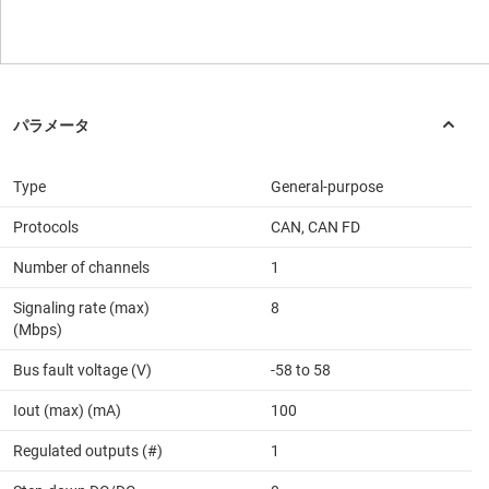
Type
General-purpose
Protocols
CAN, CAN FD
Number of channels
1
Signaling rate (max)
8
(Mbps)
Bus fault voltage (V)
-58 to 58
Iout (max) (mA)
100
Regulated outputs (#)
1