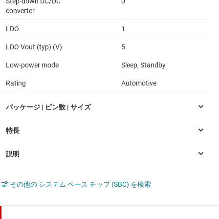
Step-down DC/DC
0
converter
LDO
1
LDO Vout (typ) (V)
5
Low-power mode
Sleep, Standby
Rating
Automotive
その他の システム ベース チップ (SBC) を検索