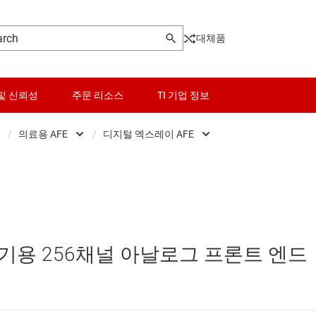
대체품
및 신뢰성
주문 리소스
TI 기업 정보
/
의료용 AFE
/
디지털 엑스레이 AFE
Front End (AFE)
센서
Application-specific data converters
CT(컴퓨터 단층 촬영) AFE
ers
스위치 및 멀티플렉서
CCD 및 CIS 이미징 AFE
디지털 엑스레이 AFE
Pot)
오디오, 햅틱, 피에조
의료용 AFE
바이오센싱 AFE
기용 256채널 아날로그 프론트 엔드
터(DAC)
인터페이스
통합 정밀 ADC 및 DAC
초음파 AFE
터(ADC)
전력 관리