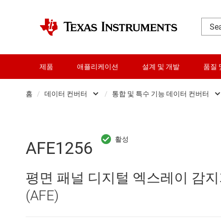
제품
애플리케이션
설계 및 개발
품질 
홈
/
데이터 컨버터
/
통합 및 특수 기능 데이터 컨버터
DLP 제품
Analog 
RF 및 마이크로파
Other data convert
AFE1256
다이 및 웨이퍼 서비스
디지털 전위차계(Digi
평면 패널 디지털 엑스레이 감지
데이터 컨버터
디지털-아날로그 컨버
(AFE)
로직 및 전압 변환
아날로그-디지털 컨버