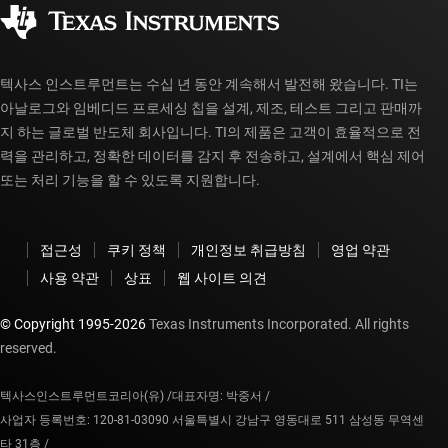
공인 유통업체
myTI 계정 FAQ
텍사스 인스트루먼트는 수십 년 동안 계속해서 발전해 왔습니다. TI는
아날로그와 임베디드 프로세싱 칩을 설계, 제조, 테스트 그리고 판매까
지 하는 글로벌 반도체 회사입니다. TI의 제품은 고객이 효율적으로 전
력을 관리하고, 정확한 데이터를 감지 후 전송하고, 설계에서 핵심 제어
또는 처리 기능을 할 수 있도록 지원합니다.
접근성
쿠키 정책
개인정보 취급방침
영업 약관
사용 약관
상표
웹 사이트 의견
© Copyright 1995-
2026
Texas Instruments Incorporated. All rights
reserved.
텍사스인스트루먼트코리아(유) /
대표자명: 박중서 /
사업자 등록번호: 120-81-03090 서울특별시 강남구 영동대로 511 삼성동 무역센
타 31층 /