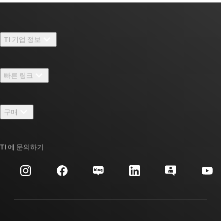
TI 기업 정보
TI 기업 정보 개요
빠른 링크
채용
연락처
뉴스룸
구매
TI E2E™ 설계 지원 포럼
우리의 이야기 | 칩을 만드는 사람들
TI API 제품군
대체품 검색
TI 에 문의하기
이벤트
myTI 회사 계정
고객 지원 센터
투자 관계
배송, 결제 및 세금
패키징
제조
주문 FAQ
품질 및 안정성
사회 공헌