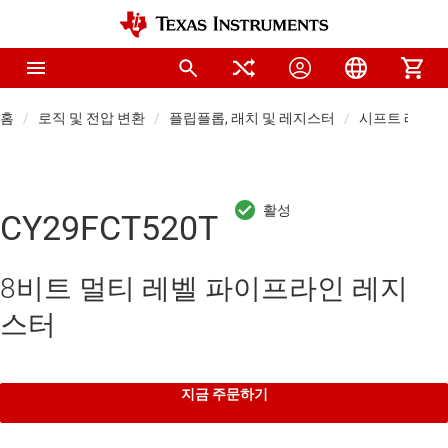
홈
로직 및 전압 변환
플립플롭, 래치 및 레지스터
시프트 레지스
CY29FCT520T
8비트 멀티 레벨 파이프라인 레지
스터
지금 주문하기