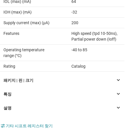
IOL (max) (mA)
64
IOH (max) (mA)
-32
Supply current (max) (µA)
200
Features
High speed (tpd 10-50ns),
Partial power down (Ioff)
Operating temperature
-40 to 85
range (°C)
Rating
Catalog
기타 시프트 레지스터 찾기