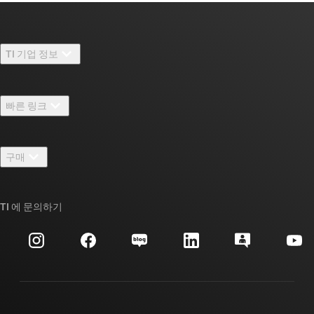
TI 기업 정보
TI 기업 정보 개요
빠른 링크
채용
연락처
뉴스룸
구매
TI E2E™ 설계 지원 포럼
우리의 이야기 | 칩을 만드는 사람들
TI API 제품군
대체품 검색
TI 에 문의하기
이벤트
myTI 회사 계정
고객 지원 센터
투자 관계
배송, 결제 및 세금
패키징
제조
주문 FAQ
품질 및 안정성
사회 공헌