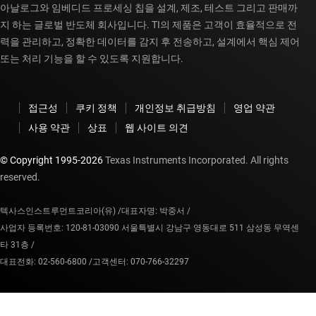
아날로그와 임베디드 프로세싱 칩을 설계, 제조, 테스트 그리고 판매까
지 하는 글로벌 반도체 회사입니다. TI의 제품은 고객이 효율적으로 전
력을 관리하고, 정확한 데이터를 감지 후 전송하고, 설계에서 핵심 제어
또는 처리 기능을 할 수 있도록 지원합니다.
접근성
쿠키 정책
개인정보 취급방침
영업 약관
사용 약관
상표
웹 사이트 의견
© Copyright 1995-
2026
Texas Instruments Incorporated. All rights
reserved.
텍사스인스트루먼트코리아(유) /
대표자명: 박중서 /
사업자 등록번호: 120-81-03090 서울특별시 강남구 영동대로 511 삼성동 무역센
타 31층 /
대표전화: 02-560-6800 /
고객센터: 070-766-32297