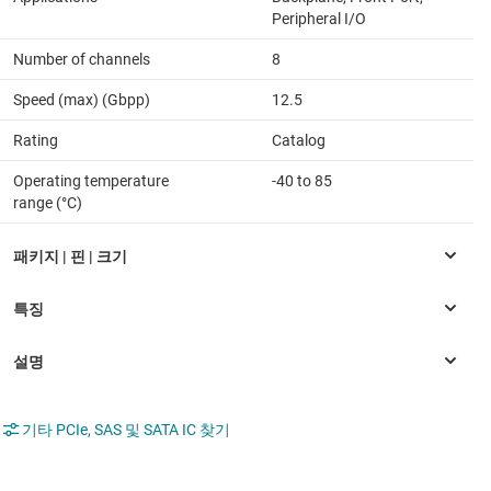
Peripheral I/O
Number of channels
8
Speed (max) (Gbpp)
12.5
Rating
Catalog
Operating temperature
-40 to 85
range (°C)
기타 PCIe, SAS 및 SATA IC 찾기