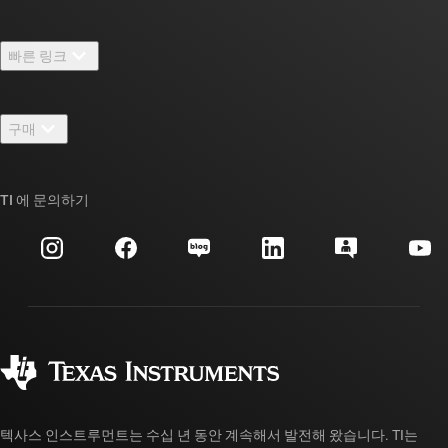
TI 기업 정보 개요
빠른 링크
채용
연락처
뉴스룸
구매
TI E2E™ 설계 지원 포럼
우리의 이야기 | 칩을 만드는 사람들
TI API 제품군
대체품 검색
TI 에 문의하기
이벤트
myTI 회사 계정
고객 지원 센터
투자 관계
배송, 결제 및 세금
패키징
제조
주문 FAQ
품질 및 안정성
사회 공헌
공인 유통업체
myTI 계정 FAQ
텍사스 인스트루먼트는 수십 년 동안 계속해서 발전해 왔습니다. TI는