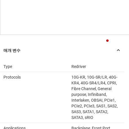
Type
Redriver
Protocols
10G-KR, 10G-SR/LR, 40G-
KR4, 40G-SR4/LR4, CPRI,
Fibre Channel, General
purpose, Infiniband,
Interlaken, OBSAI, PCIe1,
PCIe2, PCIe3, SAS1, SAS2,
SAS3, SATA1, SATA2,
SATA3, sRIO
Applications
Backplane, Front Port,