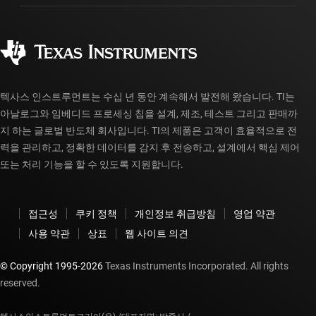
제조
주문 FAQ
품질 및 안정성
사회 공헌
공인 유통업체
myTI 계정 FAQ
텍사스 인스트루먼트는 수십 년 동안 계속해서 발전해 왔습니다. TI는
아날로그와 임베디드 프로세싱 칩을 설계, 제조, 테스트 그리고 판매까
지 하는 글로벌 반도체 회사입니다. TI의 제품은 고객이 효율적으로 전
력을 관리하고, 정확한 데이터를 감지 후 전송하고, 설계에서 핵심 제어
또는 처리 기능을 할 수 있도록 지원합니다.
접근성
쿠키 정책
개인정보 취급방침
영업 약관
사용 약관
상표
웹 사이트 의견
© Copyright 1995-
2026
Texas Instruments Incorporated. All rights
reserved.