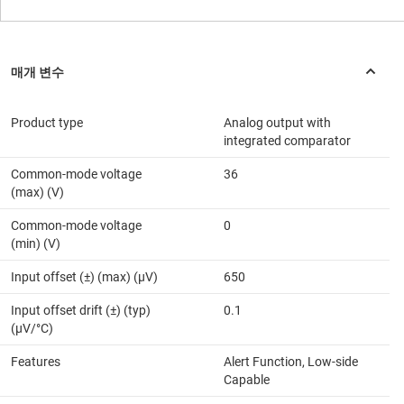
Product type
Analog output with
integrated comparator
Common-mode voltage
36
(max) (V)
Common-mode voltage
0
(min) (V)
Input offset (±) (max) (µV)
650
Input offset drift (±) (typ)
0.1
(µV/°C)
Features
Alert Function, Low-side
Capable