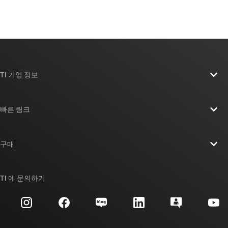
TI 기업 정보
TI 기업 정보 개요
빠른 링크
채용
연락처
뉴스룸
구매
TI E2E™ 설계 지원 포럼
우리의 이야기 | 칩을 만드는 사람들
TI API 제품군
대체품 검색
TI 에 문의하기
이벤트
myTI 회사 계정
고객 지원 센터
투자 관계
배송, 결제 및 세금
패키징