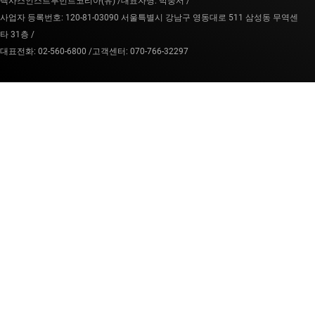
텍사스인스트루먼트코리아(유) /
대표자명: 박중서 /
사업자 등록번호: 120-81-03090 서울특별시 강남구 영동대로 511 삼성동 무역센
타 31층 /
대표전화: 02-560-6800 /
고객센터: 070-766-32297