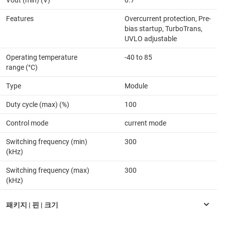
Vout (min) (V)
0.7
Features
Overcurrent protection, Pre-
bias startup, TurboTrans,
UVLO adjustable
Operating temperature
-40 to 85
range (°C)
Type
Module
Duty cycle (max) (%)
100
Control mode
current mode
Switching frequency (min)
300
(kHz)
Switching frequency (max)
300
(kHz)