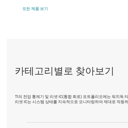
DLP 제품
고압측 스위치 
모든 제품 보기
인터페이스
LCD 및 OLE
절연
LED 드라이버
선형 및 저손실(
부하 스위치
카테고리별로 찾아보기
TI의 전압 통제기 및 리셋 IC(통합 회로) 포트폴리오에는 워치독
리셋 IC는 시스템 상태를 지속적으로 모니터링하여 제대로 작동하