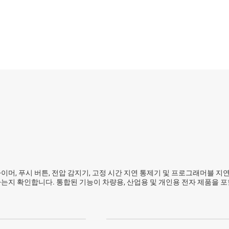
및 컨트롤러
센서
전력계
D 디스플레이 전원 및 드라이버
스위치 및 멀티플렉서
시퀀서
무선 연결
무접점 릴레이
LDO) 레귤레이터
통제기 및 리셋 IC
전압 레퍼런스
 타이머, 푸시 버튼, 전압 감지기, 고정 시간 지연 통제기 및 프로그래머블
는지 확인합니다. 통합된 기능이 차량용, 산업용 및 개인용 전자 제품을 