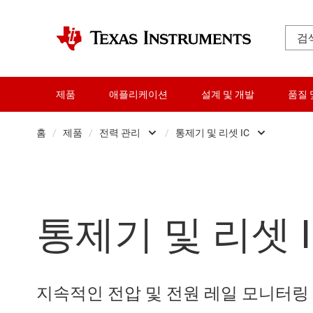
제품
애플리케이션
설계 및 개발
품질 
홈
/
제품
/
전력 관리
/
통제기 및 리셋 IC
증폭기
AC/DC 스위칭
오디오, 햅틱, 피에조
DC/DC 전력 모
통제기 및 리셋 I
클록 및 타이밍
DC/DC 스위칭
데이터 컨버터
DDR 메모리 전원
다이 및 웨이퍼 서비스
게이트 드라이
지속적인 전압 및 전원 레일 모니터링