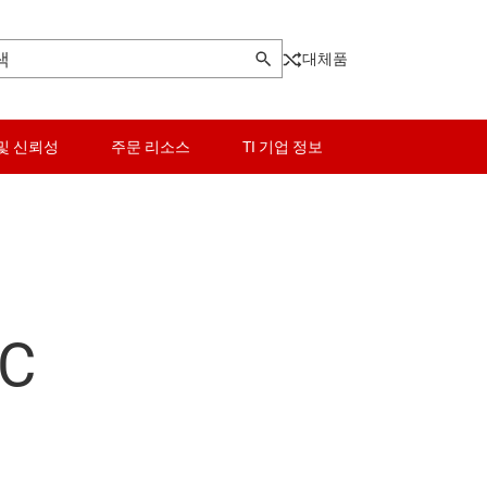
대체품
및 신뢰성
주문 리소스
TI 기업 정보
 레귤레이터
로직 및 전압 변환
저압측 스위치
듈
마이크로컨트롤러(MCU) 및 프로세서
MOSFET
C
 레귤레이터
모터 드라이버
멀티 채널 IC(PMIC)
 IC
전력 관리
PoE(Power Over Ethernet) 
버
RF 및 마이크로파
전원 보호 스위치 및 컨트롤러