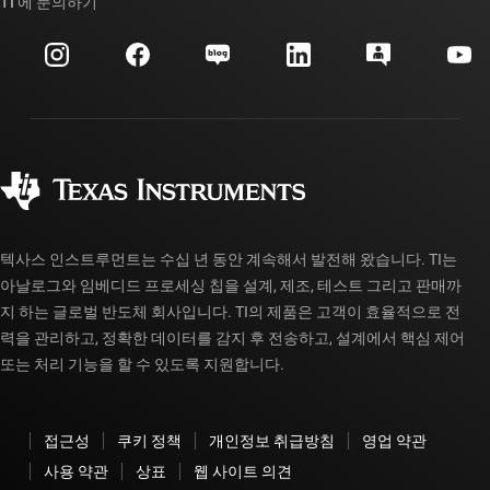
대체품 검색
TI 에 문의하기
이벤트
myTI 회사 계정
고객 지원 센터
투자 관계
배송, 결제 및 세금
패키징
제조
주문 FAQ
품질 및 안정성
사회 공헌
공인 유통업체
myTI 계정 FAQ
텍사스 인스트루먼트는 수십 년 동안 계속해서 발전해 왔습니다. TI는
아날로그와 임베디드 프로세싱 칩을 설계, 제조, 테스트 그리고 판매까
지 하는 글로벌 반도체 회사입니다. TI의 제품은 고객이 효율적으로 전
력을 관리하고, 정확한 데이터를 감지 후 전송하고, 설계에서 핵심 제어
또는 처리 기능을 할 수 있도록 지원합니다.
접근성
쿠키 정책
개인정보 취급방침
영업 약관
사용 약관
상표
웹 사이트 의견