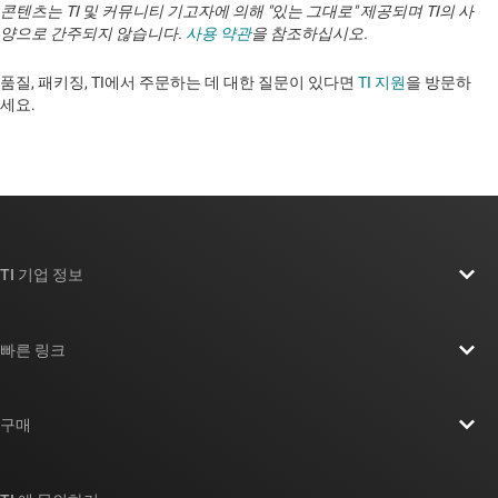
콘텐츠는 TI 및 커뮤니티 기고자에 의해 "있는 그대로" 제공되며 TI의 사
양으로 간주되지 않습니다.
사용 약관
을 참조하십시오.
품질, 패키징, TI에서 주문하는 데 대한 질문이 있다면
TI 지원
을 방문하
세요. ​​​​​​​​​​​​​​
TI 기업 정보
TI 기업 정보 개요
빠른 링크
채용
연락처
뉴스룸
구매
TI E2E™ 설계 지원 포럼
우리의 이야기 | 칩을 만드는 사람들
TI API 제품군