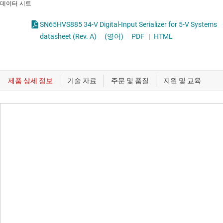
데이터 시트
SN65HVS885 34-V Digital-Input Serializer for 5-V Systems
datasheet (Rev. A)
(영어)
PDF
|
HTML