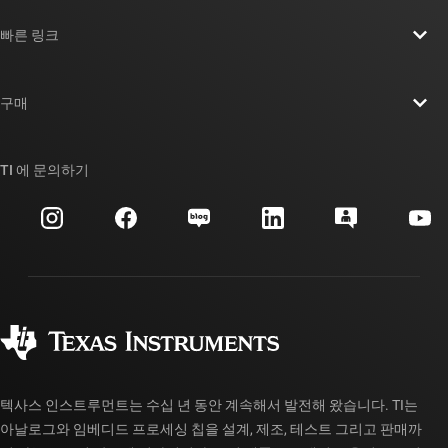
TI 기업 정보 개요
빠른 링크
채용
연락처
뉴스룸
구매
TI E2E™ 설계 지원 포럼
우리의 이야기 | 칩을 만드는 사람들
TI API 제품군
대체품 검색
TI 에 문의하기
이벤트
myTI 회사 계정
고객 지원 센터
투자 관계
배송, 결제 및 세금
패키징
제조
주문 FAQ
품질 및 안정성
사회 공헌
공인 유통업체
myTI 계정 FAQ
텍사스 인스트루먼트는 수십 년 동안 계속해서 발전해 왔습니다. TI는
아날로그와 임베디드 프로세싱 칩을 설계, 제조, 테스트 그리고 판매까