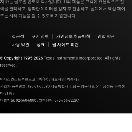
지 하는 글로벌 반도체 회사입니다. TI의 제품은 고객이 효율적으로 전
력을 관리하고, 정확한 데이터를 감지 후 전송하고, 설계에서 핵심 제어
또는 처리 기능을 할 수 있도록 지원합니다.
접근성
쿠키 정책
개인정보 취급방침
영업 약관
사용 약관
상표
웹 사이트 의견
© Copyright 1995-
2026
Texas Instruments Incorporated. All rights
reserved.
텍사스인스트루먼트코리아(유) /
대표자명: 박중서 /
사업자 등록번호: 120-81-03090 서울특별시 강남구 영동대로 511 삼성동 무역센
타 31층 /
대표전화: 02-560-6800 /
고객센터: 070-766-32297