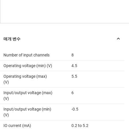
Number of input channels
8
Operating voltage (min) (V)
4.5
Operating voltage (max)
5.5
(V)
Input/output voltage (max)
6
(V)
Input/output voltage (min)
-0.5
(V)
IO current (mA)
0.2 to 5.2