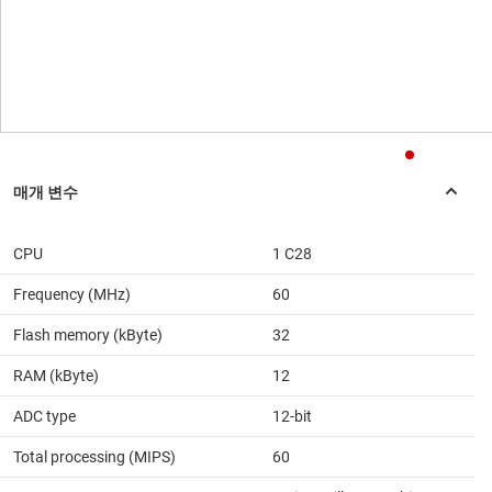
CPU
1 C28
Frequency (MHz)
60
Flash memory (kByte)
32
RAM (kByte)
12
ADC type
12-bit
Total processing (MIPS)
60