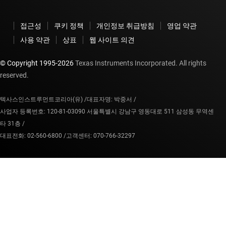
접근성
쿠키 정책
개인정보 취급방침
영업 약관
사용 약관
상표
웹 사이트 의견
© Copyright 1995-
2026
Texas Instruments Incorporated. All rights
reserved.
텍사스인스트루먼트코리아(유) /
대표자명: 박중서 /
사업자 등록번호: 120-81-03090 서울특별시 강남구 영동대로 511 삼성동 무역센
타 31층 /
대표전화: 02-560-6800 /
고객센터: 070-766-32297