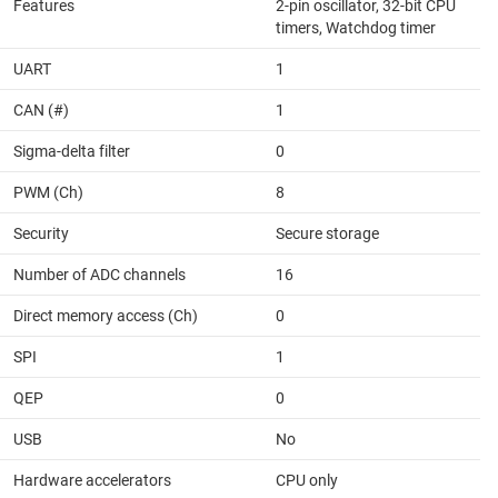
Features
2-pin oscillator, 32-bit CPU
timers, Watchdog timer
UART
1
CAN (#)
1
Sigma-delta filter
0
PWM (Ch)
8
Security
Secure storage
Number of ADC channels
16
Direct memory access (Ch)
0
SPI
1
QEP
0
USB
No
Hardware accelerators
CPU only