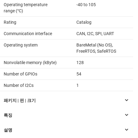
Operating temperature
-40 to 105
range (°C)
Rating
Catalog
Communication interface
CAN, I2C, SPI, UART
Operating system
BareMetal (No OS),
FreeRTOS, SafeRTOS
Nonvolatile memory (kByte)
128
Number of GPIOs
54
Number of I2Cs
1