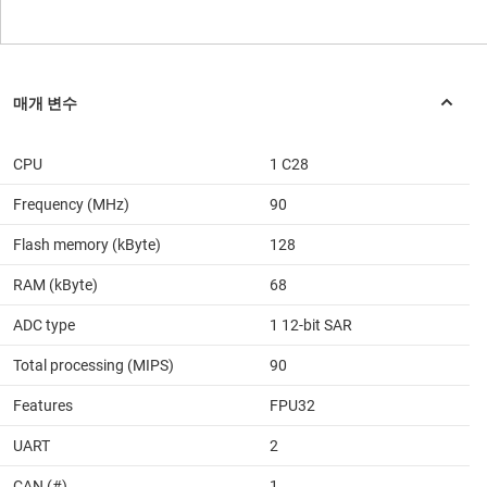
CPU
1 C28
Frequency (MHz)
90
Flash memory (kByte)
128
RAM (kByte)
68
ADC type
1 12-bit SAR
Total processing (MIPS)
90
Features
FPU32
UART
2
CAN (#)
1