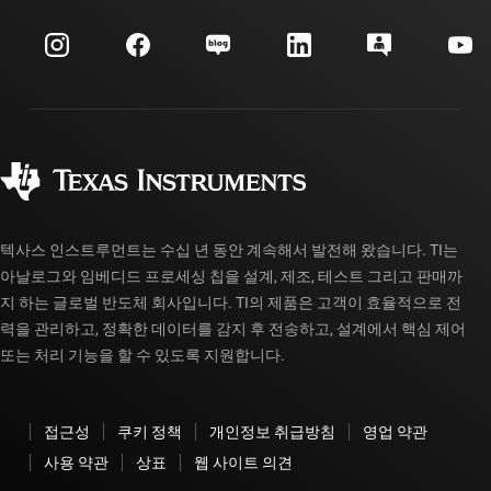
이벤트
myTI 회사 계정
고객 지원 센터
투자 관계
배송, 결제 및 세금
패키징
제조
주문 FAQ
품질 및 안정성
사회 공헌
공인 유통업체
myTI 계정 FAQ
텍사스 인스트루먼트는 수십 년 동안 계속해서 발전해 왔습니다. TI는
아날로그와 임베디드 프로세싱 칩을 설계, 제조, 테스트 그리고 판매까
지 하는 글로벌 반도체 회사입니다. TI의 제품은 고객이 효율적으로 전
력을 관리하고, 정확한 데이터를 감지 후 전송하고, 설계에서 핵심 제어
또는 처리 기능을 할 수 있도록 지원합니다.
접근성
쿠키 정책
개인정보 취급방침
영업 약관
사용 약관
상표
웹 사이트 의견