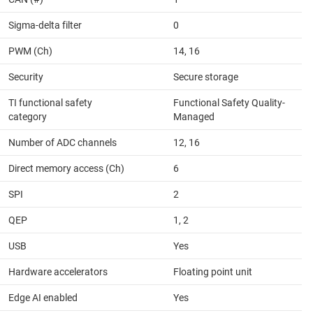
Sigma-delta filter
0
PWM (Ch)
14, 16
Security
Secure storage
TI functional safety
Functional Safety Quality-
category
Managed
Number of ADC channels
12, 16
Direct memory access (Ch)
6
SPI
2
QEP
1, 2
USB
Yes
Hardware accelerators
Floating point unit
Edge AI enabled
Yes