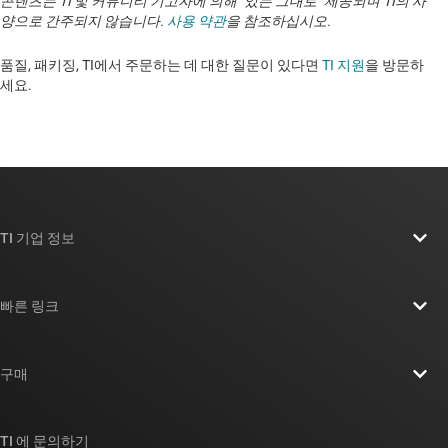
콘텐츠는 TI 및 커뮤니티 기고자에 의해 "있는 그대로" 제공되며 TI의 사
양으로 간주되지 않습니다.
사용 약관
을 참조하십시오.
품질, 패키징, TI에서 주문하는 데 대한 질문이 있다면
TI 지원
을 방문하
세요. ​​​​​​​​​​​​​​
TI 기업 정보
TI 기업 정보 개요
빠른 링크
채용
연락처
뉴스룸
구매
TI E2E™ 설계 지원 포럼
우리의 이야기 | 칩을 만드는 사람들
TI API 제품군
대체품 검색
TI 에 문의하기