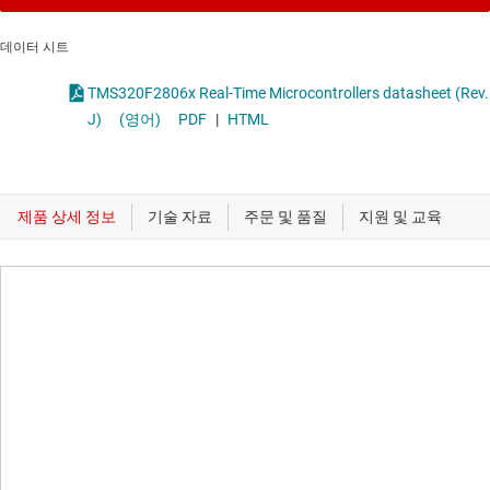
데이터 시트
TMS320F2806x Real-Time Microcontrollers datasheet (Rev.
J)
(영어)
PDF
|
HTML