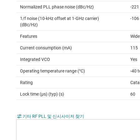
Normalized PLL phase noise (dBc/Hz)
-221
1/f noise (10-kHz offset at 1-GHz carrier)
-106
(dBc/Hz)
Features
Wide
Current consumption (mA)
115
Integrated VCO
Yes
Operating temperature range (°C)
-40 t
Rating
Cata
Lock time (µs) (typ) (s)
60
기타 RF PLL 및 신시사이저 찾기