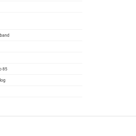
band
o 85
log