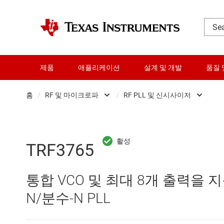
제품
애플리케이션
설계 및 개발
품질 
홈
/
RF 및 마이크로파
/
RF PLL 및 신시사이저
DLP 제품
Other RF & mic
RF 및 마이크로파
RF PLL 및 신
TRF3765
다이 및 웨이퍼 서비스
RF 전원 감지기
통합 VCO 및 최대 8개 출력을 지
데이터 컨버터
RF 증폭기
N/분수-N PLL
로직 및 전압 변환
RF 트랜시버, 