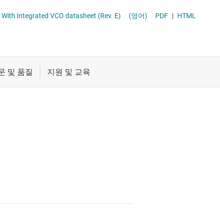
 모듈
절연
TRF3765 Integer-N/Fractional-N PLL With Integrated VCO datasheet (Rev. E)
(영어)
PDF
|
HTML
이터
증폭기
클록 및 타이밍
패시브 및 개별
0