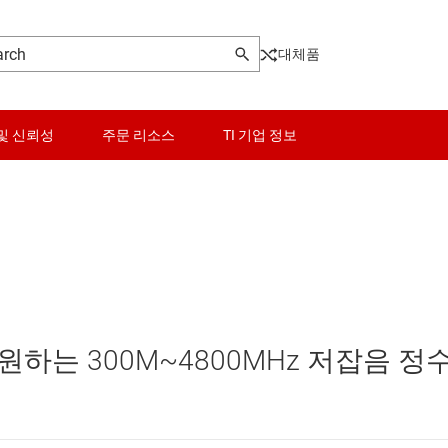
대체품
및 신뢰성
주문 리소스
TI 기업 정보
rowave
센서
시사이저
스위치 및 멀티플렉서
오디오, 햅틱, 피에조
원하는 300M~4800MHz 저잡음 정수
인터페이스
리시버, 트랜스미터
전력 관리