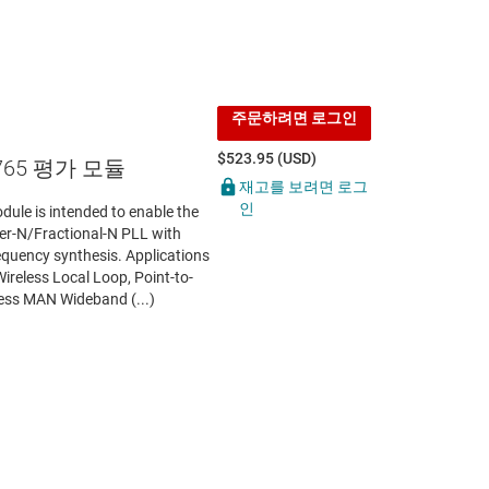
주문하려면 로그인
$523.95 (USD)
3765 평가 모듈
재고를 보려면 로그
인
le is intended to enable the
er-N/Fractional-N PLL with
quency synthesis. Applications
Wireless Local Loop, Point-to-
less MAN Wideband (...)