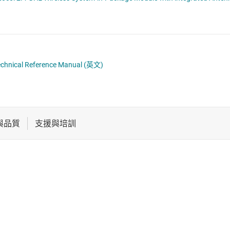
電池管理 IC
電源管理
音訊、觸覺和壓電
chnical Reference Manual
(英文)
馬達驅動器