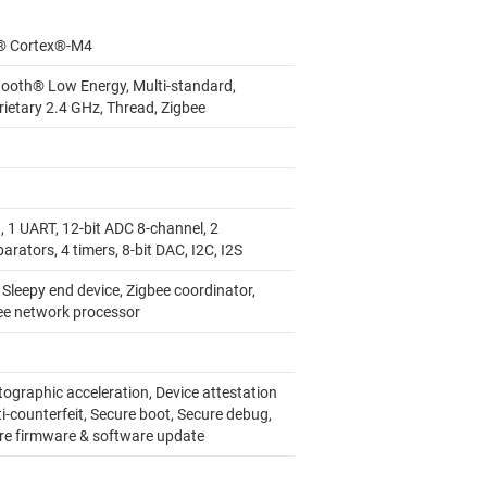
 Cortex®-M4
tooth® Low Energy, Multi-standard,
rietary 2.4 GHz, Thread, Zigbee
, 1 UART, 12-bit ADC 8-channel, 2
rators, 4 timers, 8-bit DAC, I2C, I2S
Sleepy end device, Zigbee coordinator,
ee network processor
tographic acceleration, Device attestation
i-counterfeit, Secure boot, Secure debug,
re firmware & software update