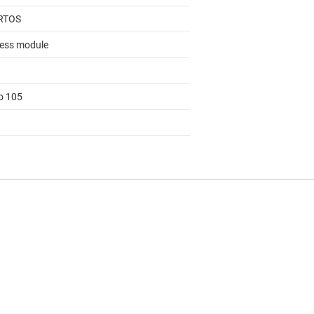
RTOS
less module
to 105