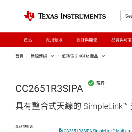
產品
應用領域
設計與開發
品質與可靠
首頁
/
無線連線
/
低耗電 2.4GHz 產品
DLP 產品
Wi-Fi 產品
交換器與多工器
低耗電 2.4GHz 產品
CC2651R3SIPA
介面
其它無線產品
具有整合式天線的 SimpleLink™
射頻 (RF) 與微波
汽車無線連線產品
微控制器 (MCU) 與處理器
長距離 Sub-1 GHz 產
產品規格表