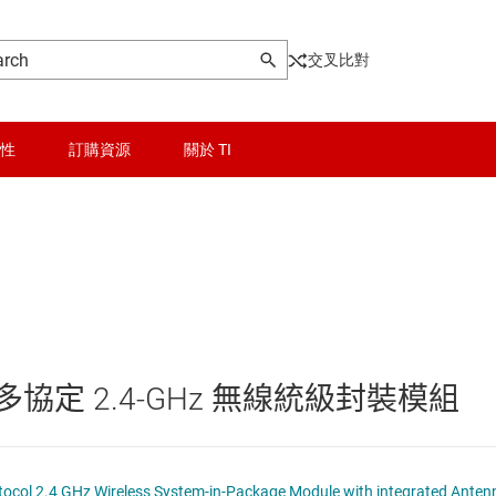
交叉比對
性
訂購資源
關於 TI
晶粒與晶圓服務
無線連線
被動和離散
 多協定 2.4-GHz 無線統級封裝模組
邏輯和電壓轉換
品
隔離