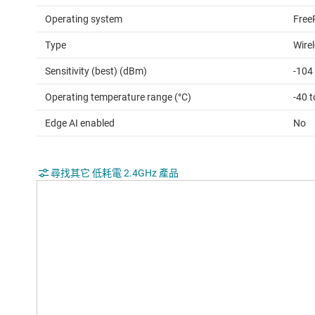
Operating system
Free
Type
Wire
Sensitivity (best) (dBm)
-104
Operating temperature range (°C)
-40 
Edge AI enabled
No
尋找其它 低耗電 2.4GHz 產品