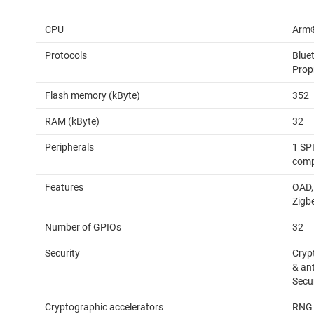
CPU
Arm®
Protocols
Blue
Prop
Flash memory (kByte)
352
RAM (kByte)
32
Peripherals
1 SPI
compa
Features
OAD, 
Zigb
Number of GPIOs
32
Security
Cryp
& ant
Secu
Cryptographic accelerators
RNG