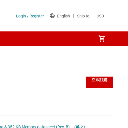
立即訂購
CC2651R3SIPA SimpleLink™ Multiprotocol 2.4 GHz Wireless System-in-Package Module with integrated Antenna & 352-KB Memory datasheet (Rev. B)
(英文)