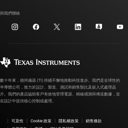
TI E2E™ 設計支援論壇
我們的故事 | 晶片幕後
TI API 套件
交互參考搜索
與我們聯絡
活動
myTI 公司帳戶
客戶支援中心
投資人關系
運送、付款與稅金
封裝
製造
訂購 FAQ
品質與可靠性
企業公民
授權經銷商
myTI 帳戶常見問題解答
數十年來，德州儀器 (TI) 持續不懈地推動科技進步。我們是全球性的
半導體公司，致力於設計、製造、測試和銷售類比及嵌入式處理晶
片。我們的產品協助客戶有效地管理電源、精確感測與傳送數據，並
在設計中提供核心控制或處理。
可及性
Cookie 政策
隱私權政策
銷售條款