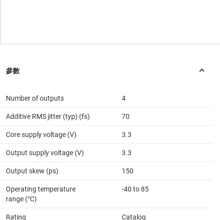
Number of outputs
4
Additive RMS jitter (typ) (fs)
70
Core supply voltage (V)
3.3
Output supply voltage (V)
3.3
Output skew (ps)
150
Operating temperature
-40 to 85
range (°C)
Rating
Catalog