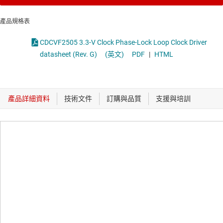
產品規格表
CDCVF2505 3.3-V Clock Phase-Lock Loop Clock Driver
datasheet (Rev. G)
(英文)
PDF
|
HTML