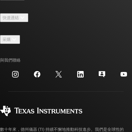
關於 TI 概覽
快速連結
人才招募
聯絡我們
新聞室
采購
TI E2E™ 設計支援論壇
我們的故事 | 晶片幕後
TI API 套件
交互參考搜索
與我們聯絡
活動
myTI 公司帳戶
客戶支援中心
投資人關系
運送、付款與稅金
封裝
製造
訂購 FAQ
品質與可靠性
企業公民
授權經銷商
myTI 帳戶常見問題解答
數十年來，德州儀器 (TI) 持續不懈地推動科技進步。我們是全球性的