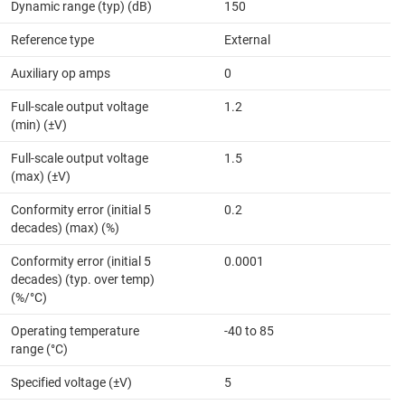
Dynamic range (typ) (dB)
150
Reference type
External
Auxiliary op amps
0
Full-scale output voltage
1.2
(min) (±V)
Full-scale output voltage
1.5
(max) (±V)
Conformity error (initial 5
0.2
decades) (max) (%)
Conformity error (initial 5
0.0001
decades) (typ. over temp)
(%/°C)
Operating temperature
-40 to 85
range (°C)
Specified voltage (±V)
5