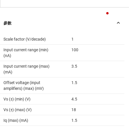
Scale factor (V/decade)
1
Input current range (min)
100
(nA)
Input current range (max)
3.5
(mA)
Offset voltage (input
1.5
amplifiers) (max) (mV)
Vs (±) (min) (V)
4.5
Vs (±) (max) (V)
18
Iq (max) (mA)
1.5