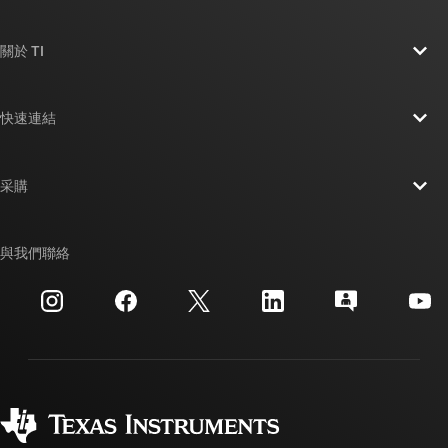
關於 TI
關於 TI 概覽
快速連結
人才招募
聯絡我們
新聞室
采購
TI E2E™ 設計支援論壇
我們的故事 | 晶片幕後
TI API 套件
交互參考搜索
與我們聯絡
活動
myTI 公司帳戶
客戶支援中心
投資人關系
運送、付款與稅金
封裝
製造
訂購 FAQ
品質與可靠性
企業公民
授權經銷商
myTI 帳戶常見問題解答