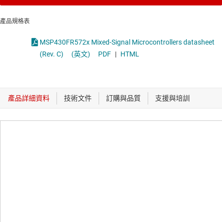
產品規格表
MSP430FR572x Mixed-Signal Microcontrollers datasheet
(Rev. C)
(英文)
PDF
|
HTML