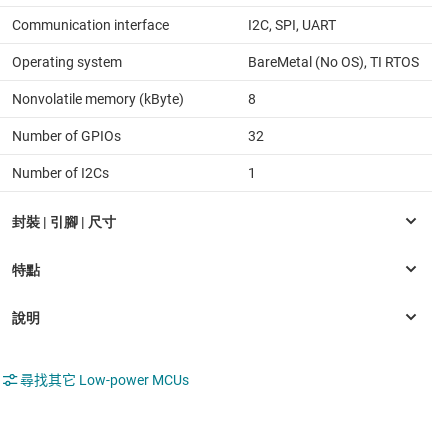
Communication interface
I2C, SPI, UART
Operating system
BareMetal (No OS), TI RTOS
Nonvolatile memory (kByte)
8
Number of GPIOs
32
Number of I2Cs
1
尋找其它 Low-power MCUs