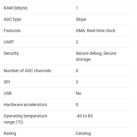
RAM (kByte)
1
ADC type
Slope
Features
DMA, Real-time clock
UART
2
Security
Secure debug, Secure
storage
Number of ADC channels
0
SPI
3
USB
No
Hardware accelerators
0
Operating temperature
-40 to 85
range (°C)
Rating
Catalog