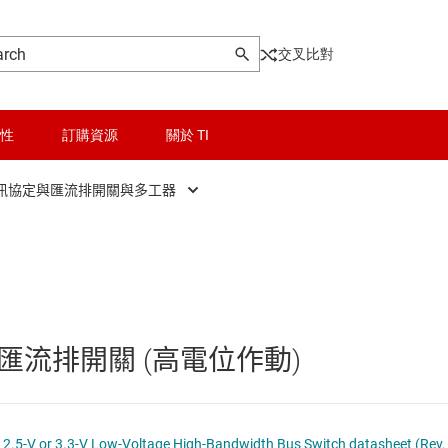
交叉比對
性
訂購資源
關於 TI
訊協定與匯流排開關與多工器
and multiplexers
晶粒與晶圓服務
通訊協定與匯流排開關與多工器
碼器
無線連線
類比與精密開關與多工器
解碼器
被動和離散
FET 匯流排開關 (高電位作動)
工器
邏輯和電壓轉換
隔離
SN74CB3Q3305 Dual FET Bus Switch 2.5-V or 3.3-V Low-Voltage High-Bandwidth Bus Switch datasheet (R