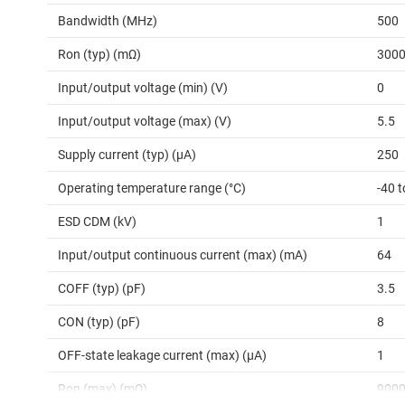
Bandwidth (MHz)
500
Ron (typ) (mΩ)
300
Input/output voltage (min) (V)
0
Input/output voltage (max) (V)
5.5
Supply current (typ) (µA)
250
Operating temperature range (°C)
-40 t
ESD CDM (kV)
1
Input/output continuous current (max) (mA)
64
COFF (typ) (pF)
3.5
CON (typ) (pF)
8
OFF-state leakage current (max) (µA)
1
Ron (max) (mΩ)
900