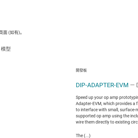
 (如有)。
開發板
DIP-ADAPTER-EVM
—
Speed up your op amp prototypin
Adapter-EVM, which provides a f
to interface with small, surface
supported op amp using the incl
wire them directly to existing circ
The (...)