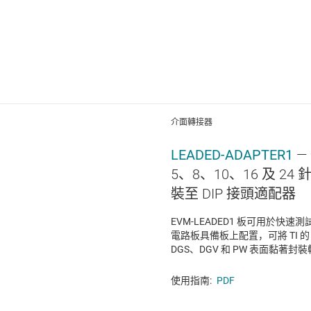
介面轉接器
LEADED-ADAPTER1
—
5、8、10、16 及 2
裝至 DIP 接頭適配器
EVM-LEADED1 板可用於快速
電路板具備板上配置，可將 TI 的 
DGS、DGV 和 PW 表面黏著封裝轉
使用指南:
PDF