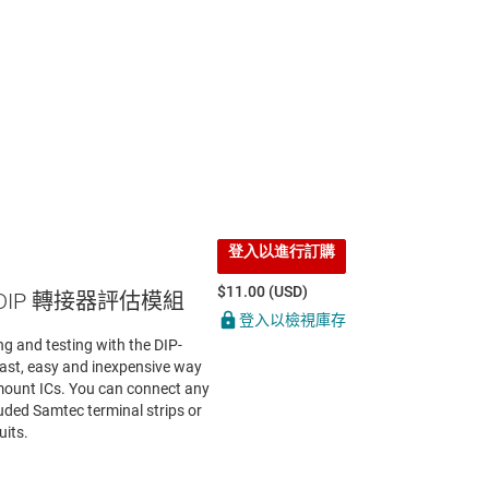
登入以進行訂購
$11.00 (USD)
 DIP 轉接器評估模組
登入以檢視庫存
g and testing with the DIP-
ast, easy and inexpensive way
-mount ICs. You can connect any
uded Samtec terminal strips or
uits.