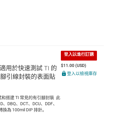
登入以進行訂購
$11.00 (USD)
 適用於快速測試 TI 的
登入以檢視庫存
4 針腳引線封裝的表面貼
測試和搭建 TI 常見的有引腳封裝 此
D、DBQ、DCT、DCU、DDF、
換為 100mil DIP 排針。