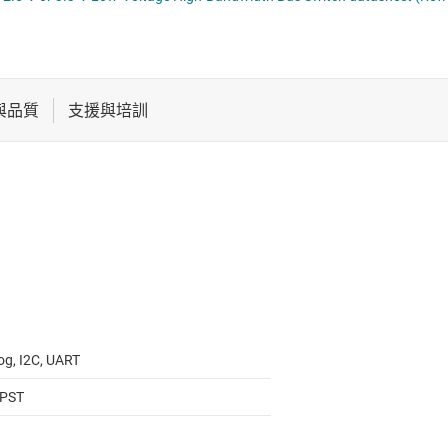
電池管理 IC
電源管理
音訊、觸覺和壓電
馬達驅動器
og, I2C, UART
SPST