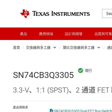
產品
應用領域
設計與開發
品質與可靠
首頁
/
交換器與多工器
/
類比交換器與多工器
/
通
DLP 產品
Other switches 
交換器與多工器
數位多工器與編
SN74CB3Q3305
介面
數位解多工器和
3.3-V、1:1 (SPST)、2 通道 
射頻 (RF) 與微波
類比交換器與多
微控制器 (MCU) 與處理器
產品規格表