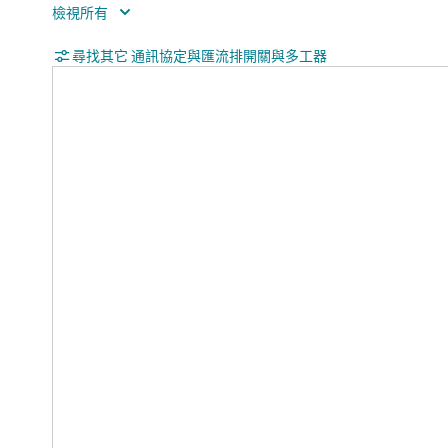
VIH (min) (V)
1.7
VIL (max) (V)
尋找其它 通訊協定與匯流排開關與多工器
0.8
Rating
Cata