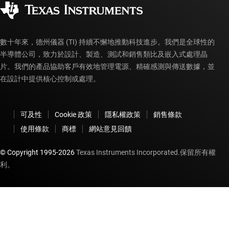
授權經銷商
myTI 帳戶常見問題解答
數十年來，德州儀器 (TI) 持續不懈地推動科技進步。我們是全球性的
半導體公司，致力於設計、製造、測試和銷售類比及嵌入式處理晶
片。我們的產品協助客戶有效地管理電源、精確感測與傳送數據，並
在設計中提供核心控制或處理。
可及性
Cookie 政策
隱私權政策
銷售條款
使用條款
商標
網站意見回饋
© Copyright 1995-
2026
Texas Instruments Incorporated.保留所有權
利。