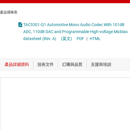
產品規格表
TAC5301-Q1 Automotive Mono Audio Codec With 101dB
ADC, 110dB DAC and Programmable High-voltage Micbias
datasheet (Rev. A)
(英文)
PDF
|
HTML