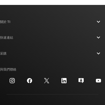
關於 TI
關於 TI 概覽
快速連結
人才招募
聯絡我們
新聞室
采購
TI E2E™ 設計支援論壇
我們的故事 | 晶片幕後
TI API 套件
交互參考搜索
與我們聯絡
活動
myTI 公司帳戶
客戶支援中心
投資人關系
運送、付款與稅金
封裝
製造
訂購 FAQ
品質與可靠性
企業公民