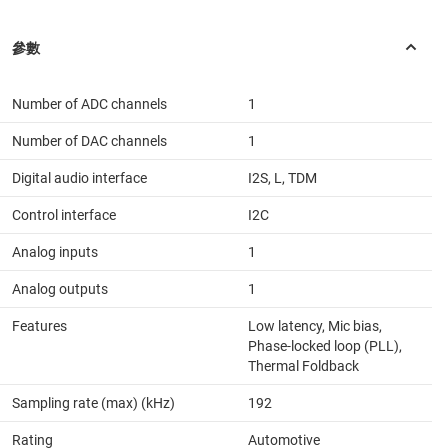
Number of ADC channels
1
Number of DAC channels
1
Digital audio interface
I2S, L, TDM
Control interface
I2C
Analog inputs
1
Analog outputs
1
Features
Low latency, Mic bias,
Phase-locked loop (PLL),
Thermal Foldback
Sampling rate (max) (kHz)
192
Rating
Automotive