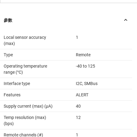
Local sensor accuracy
1
(max)
Type
Remote
Operating temperature
-40 to 125
range (°C)
Interface type
I2C, SMBus
Features
ALERT
Supply current (max) (µA)
40
Temp resolution (max)
12
(bps)
Remote channels (#)
1