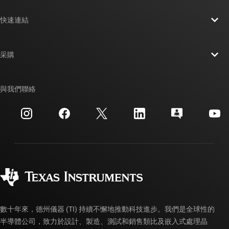
關於 TI 概覽
快速連結
人才招募
聯絡我們
新聞室
采購
TI E2E™ 設計支援論壇
我們的故事 | 晶片幕後
TI API 套件
交互參考搜索
與我們聯絡
活動
myTI 公司帳戶
客戶支援中心
投資人關系
運送、付款與稅金
封裝
製造
訂購 FAQ
品質與可靠性
企業公民
授權經銷商
myTI 帳戶常見問題解答
數十年來，德州儀器 (TI) 持續不懈地推動科技進步。我們是全球性的
半導體公司，致力於設計、製造、測試和銷售類比及嵌入式處理晶