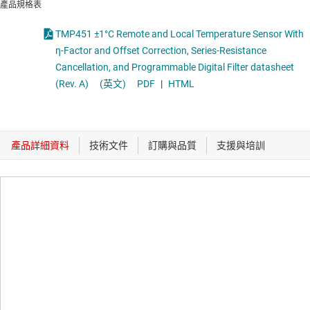
產品規格表
TMP451 ±1°C Remote and Local Temperature Sensor With
η-Factor and Offset Correction, Series-Resistance
Cancellation, and Programmable Digital Filter datasheet
(Rev. A)
(英文)
PDF
|
HTML