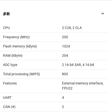
CPU
2 C28, 2 CLA
Frequency (MHz)
200
Flash memory (kByte)
1024
RAM (kByte)
204
ADC type
2 16-bit SAR, 4 16-bit
Total processing (MIPS)
800
Features
External memory interface,
FPU32
UART
4
CAN (#)
2