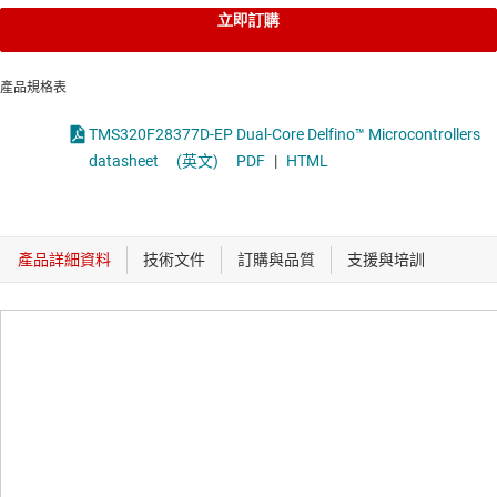
立即訂購
產品規格表
TMS320F28377D-EP Dual-Core Delfino™ Microcontrollers
datasheet
(英文)
PDF
|
HTML