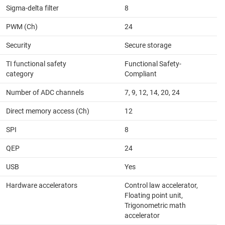
Sigma-delta filter
8
PWM (Ch)
24
Security
Secure storage
TI functional safety
Functional Safety-
category
Compliant
Number of ADC channels
7, 9, 12, 14, 20, 24
Direct memory access (Ch)
12
SPI
8
QEP
24
USB
Yes
Hardware accelerators
Control law accelerator,
Floating point unit,
Trigonometric math
accelerator