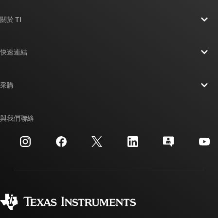
關於 TI
關於 TI 概覽
快速連結
人才招募
聯絡我們
新聞室
采購
TI E2E™ 設計支援論壇
我們的故事 | 晶片幕後
TI API 套件
交互參考搜索
與我們聯絡
活動
myTI 公司帳戶
客戶支援中心
投資人關系
運送、付款與稅金
封裝
製造
訂購 FAQ
品質與可靠性
企業公民
授權經銷商
myTI 帳戶常見問題解答