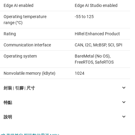
Edge AI enabled
Edge AI Studio enabled
Operating temperature
-55 to 125
range (°C)
Rating
HiRel Enhanced Product
Communication interface
CAN, I2C, McBSP, SCI, SPI
Operating system
BareMetal (No OS),
FreeRTOS, SafeRTOS
Nonvolatile memory (kByte)
1024