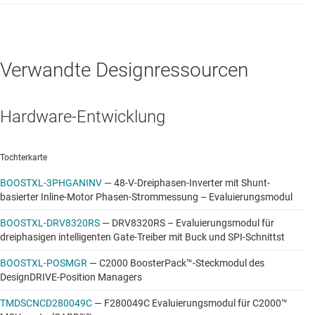
Optimierte Softwarebibliothek, die sämtliche
Hardwareressourcen nutzt, um die Abtastung,
Verarbeitung und Ansteuerung des Systems zu
beschleunigen und die höchste
Verwandte Designressourcen
Steuerungsbandbreite für eine gegebene PWM-
Frequenz in Servosteuerungsanwendungen zu
erreichen.
Hardware-Entwicklung
Beispiele für Echtzeitkonnektivität (EtherCAT, CAN,
CAN FD, FSI)
Tochterkarte
Beispiele für dezentrale/verteilte Architekturen
BOOSTXL-3PHGANINV
—
48-V-Dreiphasen-Inverter mit Shunt-
basierter Inline-Motor Phasen-Strommessung – Evaluierungsmodul
Verwendung des konfigurierbaren Logikblocks für
BOOSTXL-DRV8320RS
—
DRV8320RS – Evaluierungsmodul für
Absolut-Encoder, Impulsfolge-Eingang/-Ausgang,
dreiphasigen intelligenten Gate-Treiber mit Buck und SPI-Schnittst
QEP-Dekodierung und Totbandkompensation
BOOSTXL-POSMGR
—
C2000 BoosterPack™-Steckmodul des
Die grafische Benutzerschnittstelle (Graphical User
DesignDRIVE-Position Managers
Interface, GUI) auf der Basis von Code Composer Studio des
TMDSCNCD280049C
—
F280049C Evaluierungsmodul für C2000™
TI Resource Explorers ermöglicht die intuitive Navigation