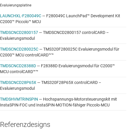
Evaluierungsplatine
LAUNCHXL-F280049C
—
F280049C LaunchPad™ Development Kit
C2000™ Piccolo™ MCU
TMDSCNCD2800157
—
TMDSCNCD2800157 controlCARD –
Evaluierungsmodul
TMDSCNCD280025C
—
TMS320F280025C Evaluierungsmodul für
C2000™ MCU controlCARD™™
TMDSCNCD28388D
—
F28388D Evaluierungsmodul für C2000™
MCU controlCARD™™
TMDSCNCD28P65X
—
TMS320F28P65X controlCARD –
Evaluierungsmodul
TMDSHVMTRINSPIN
—
Hochspannungs-Motorsteuerungskit mit
InstaSPIN-FOC und InstaSPIN-MOTION-fähiger Piccolo-MCU
Referenzdesigns