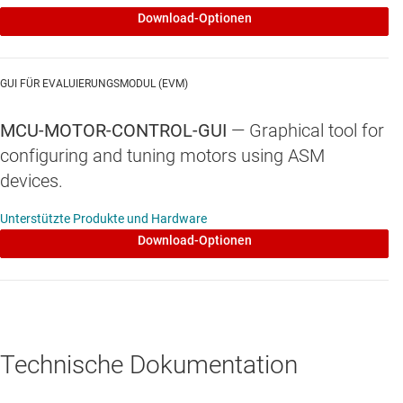
Download-Optionen
Referenzdesigns können die folgenden Beispiele
enthalten
GUI FÜR EVALUIERUNGSMODUL (EVM)
Senden von Befehlen über CAN-Schnittstelle,
Potentiometer-Analog-Eingang und
MCU-MOTOR-CONTROL-GUI
—
Graphical tool for
Frequenzeingang
configuring and tuning motors using ASM
Systemschutz
devices.
Fliegender Start
Unterstützte Produkte und Hardware
Download-Optionen
Feldschwächung
Stillstandserkennung und -Wiederherstellung
Erkennung und Wiederherstellung von Startfehlern
Erkennung/Schutz vor Phasenausfall
Technische Dokumentation
Motorstopp mit Bremse