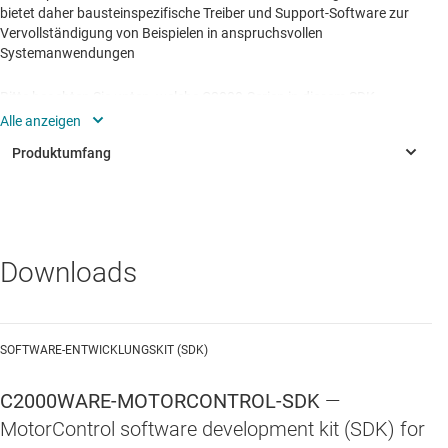
bietet daher bausteinspezifische Treiber und Support-Software zur
Vervollständigung von Beispielen in anspruchsvollen
Systemanwendungen
Bitte beachten Sie unten, welche C2000-Serien in diesem SDK
unterstützt werden. Andere C2000-Serien werden weiterhin von der
früheren Motorsteuerungs-Softwareinfrastruktur wie
MotorWare
und
controlSUITE
unterstützt.
Merkmale
Komplettes Software-Repository für C2000-MCU-
Downloads
Motorsteuerungsanwendungen
In der Hardware-Support-Tabelle der
Versionshinweise
finden Sie eine Liste der Lösungen nach Bausteinserie, EVM
SOFTWARE-ENTWICKLUNGSKIT (SDK)
und Steuerungslösung
Sensorlose Lösungen
C2000WARE-MOTORCONTROL-SDK
—
MotorControl software development kit (SDK) for
Sensorloses Drehmoment oder Geschwindigkeit