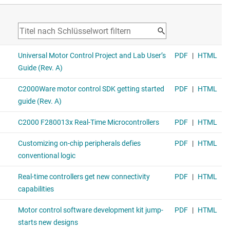
Vibrations- und akustische Kompensation
Erkennung der Anfangsposition
Maximales Drehmoment pro Ampere (MTPA) bei
IPM-Motoren
Sensorgestützte FOC-Lösungen
Sensorgestützte feldorientierte Geschwindigkeits-
oder Positionssteuerung
Positionsrückmeldung: Resolver, inkrementelle und
absolute Encoder
Strommesstechniken: Low-Side-Shunt, Inline-
Stromabtastung und Sigma-Delta-Filter-
Demodulation
Schnelle Stromschleife (Fast Current Loop, FCL):