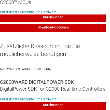
C2000™ MCUs
Trapezförmige oder feldorientierte Regelung
Unterstützte Produkte und Hardware
Durchsuchen
Erweiterter Gleitmodus-Beobachter für offene
Lösungen, am besten bei hohen
Download-Optionen
Geschwindigkeiten
InstaSPIN-FOC
Zusätzliche Ressourcen, die Sie
FAST™-Softwarebeobachter für
möglicherweise benötigen
erstklassige Rotorfluss-, Winkel-,
Drehzahl- und Drehmomentschätzungen
SOFTWARE-ENTWICKLUNGSKIT (SDK)
Identifikation der Motorparameter
C2000WARE-DIGITALPOWER-SDK
—
Automatische Abstimmung des
Beobachters und des
DigitalPower SDK for C2000 Real-time Controllers
Drehmomentregelkreises
Unterstützte Produkte und Hardware
Premium-Leistung für Anwendungen mit
Durchsuchen
niedriger Drehzahl und hoher Dynamik