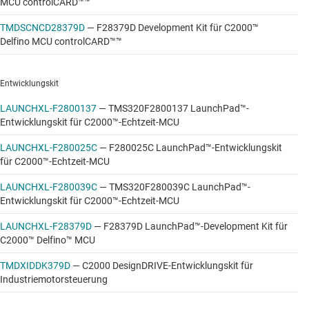
MCU controlCARD™™
durch Software, Entwicklungskits, Bibliotheken,
Benutzerhandbücher, Anwendungshinweise und vieles
TMDSCNCD28379D
—
F28379D Development Kit für C2000™
mehr.
Delfino MCU controlCARD™™
MotorControl SDK InstaSPIN Universal-GUI
Entwicklungskit
Messeinrichtungsvariablen in den InstaSPIN-FOC-
LAUNCHXL-F2800137
—
TMS320F2800137 LaunchPad™-
Projekten
Entwicklungskit für C2000™-Echtzeit-MCU
Installation aus der
TI Cloud Gallery
, Suche nach
LAUNCHXL-F280025C
—
F280025C LaunchPad™-Entwicklungskit
„InstaSPIN“
für C2000™-Echtzeit-MCU
LAUNCHXL-F280039C
—
TMS320F280039C LaunchPad™-
Entwicklungskit für C2000™-Echtzeit-MCU
LAUNCHXL-F28379D
—
F28379D LaunchPad™-Development Kit für
C2000™ Delfino™ MCU
TMDXIDDK379D
—
C2000 DesignDRIVE-Entwicklungskit für
Industriemotorsteuerung