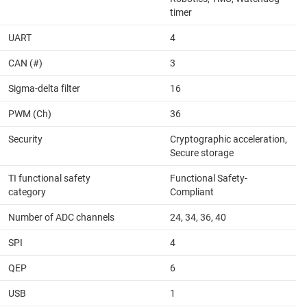
timer
UART
4
CAN (#)
3
Sigma-delta filter
16
PWM (Ch)
36
Security
Cryptographic acceleration,
Secure storage
TI functional safety
Functional Safety-
category
Compliant
Number of ADC channels
24, 34, 36, 40
SPI
4
QEP
6
USB
1