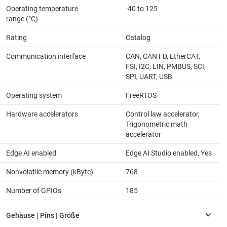
Operating temperature
-40 to 125
range (°C)
Rating
Catalog
Communication interface
CAN, CAN FD, EtherCAT,
FSI, I2C, LIN, PMBUS, SCI,
SPI, UART, USB
Operating system
FreeRTOS
Hardware accelerators
Control law accelerator,
Trigonometric math
accelerator
Edge AI enabled
Edge AI Studio enabled, Yes
Nonvolatile memory (kByte)
768
Number of GPIOs
185