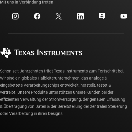
Querverweis-Suche
Mit uns in Verbindung treten
Veranstaltungen
myTI-Firmenkonto
Kundensupportzentrum
Investorenbeziehungen
Versand, Zahlung und Steuern
Gehäuse
Fertigung
Häufig gestellte Fragen zu Bestellungen
Qualität & Zuverlässigkeit
Gesellschaftliches Engagement
Autorisierte Händler
myTI-Konto FAQs
Schon seit Jahrzehnten trägt Texas Instruments zum Fortschritt bei.
Wir sind ein globales Halbleiterunternehmen, das analoge &
eingebettete Verarbeitungschips entwickelt, herstellt, testet &
vertreibt. Unsere Produkte unterstützen unsere Kunden bei der
effizienten Verwaltung der Stromversorgung, der genauen Erfassung
& Übertragung von Daten & der Bereitstellung der zentralen Steuerung
oder Verarbeitung in ihren Designs.