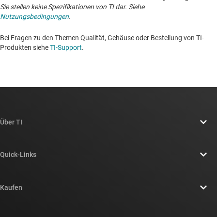
Sie stellen keine Spezifikationen von TI dar. Siehe
Nutzungsbedingungen
.
Bei Fragen zu den Themen Qualität, Gehäuse oder Bestellung von TI-
Produkten siehe
TI-Support
. ​​​​​​​​​​​​​​
Über TI
Über TI – Überblick
Quick-Links
Stellenangebote
Kontakt
Newsroom
Kaufen
TI E2E™-Design-Support-Foren
Unsere Geschichten | Hinter dem Chip
API-Suiten von TI