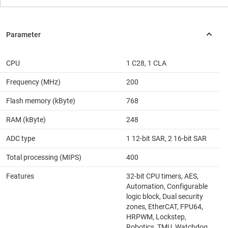
CPU
1 C28, 1 CLA
Frequency (MHz)
200
Flash memory (kByte)
768
RAM (kByte)
248
ADC type
1 12-bit SAR, 2 16-bit SAR
Total processing (MIPS)
400
Features
32-bit CPU timers, AES,
Automation, Configurable
logic block, Dual security
zones, EtherCAT, FPU64,
HRPWM, Lockstep,
Robotics, TMU, Watchdog