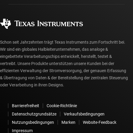
Fertigung
Häufig gestellte Fragen zu Bestellungen
Qualität & Zuverlässigkeit
Gesellschaftliches Engagement
Autorisierte Händler
myTI-Konto FAQs
Schon seit Jahrzehnten trägt Texas Instruments zum Fortschritt bei.
Wir sind ein globales Halbleiterunternehmen, das analoge &
eingebettete Verarbeitungschips entwickelt, herstellt, testet &
vertreibt. Unsere Produkte unterstützen unsere Kunden bei der
effizienten Verwaltung der Stromversorgung, der genauen Erfassung
& Übertragung von Daten & der Bereitstellung der zentralen Steuerung
oder Verarbeitung in ihren Designs.
Barrierefreiheit
Cookie-Richtlinie
Datenschutzgrundsätze
Verkaufsbedingungen
Nutzungsbedingungen
Marken
Website-Feedback
Impressum