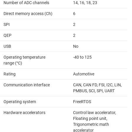
Number of ADC channels
14, 16, 18, 23
Direct memory access (Ch)
6
SPI
2
QEP
2
USB
No
Operating temperature
-40 to 125
range (°C)
Rating
Automotive
Communication interface
CAN, CAN FD, FSI, I2C, LIN,
PMBUS, SCI, SPI, UART
Operating system
FreeRTOS
Hardware accelerators
Control law accelerator,
Floating point unit,
Trigonometric math
accelerator