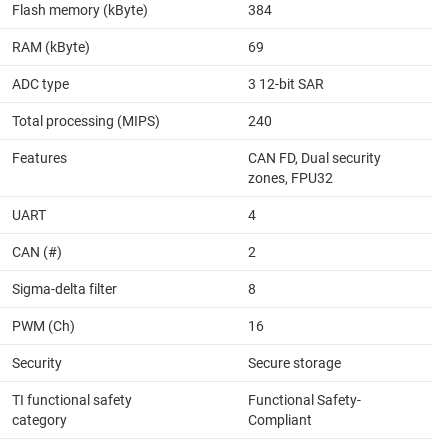
Flash memory (kByte)
384
RAM (kByte)
69
ADC type
3 12-bit SAR
Total processing (MIPS)
240
Features
CAN FD, Dual security
zones, FPU32
UART
4
CAN (#)
2
Sigma-delta filter
8
PWM (Ch)
16
Security
Secure storage
TI functional safety
Functional Safety-
category
Compliant