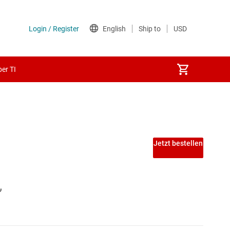
er TI
Jetzt bestellen
,
Echtzeit
 -Automatisierung