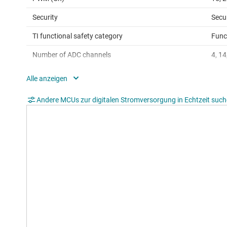
Security
Secu
TI functional safety category
Func
Number of ADC channels
4, 14
Direct memory access (Ch)
6
SPI
3
Andere MCUs zur digitalen Stromversorgung in Echtzeit suc
QEP
2, 3
USB
Yes
Hardware accelerators
Float
Edge AI enabled
Yes
Operating temperature range (°C)
-40 
Rating
Cata
Communication interface
CAN,