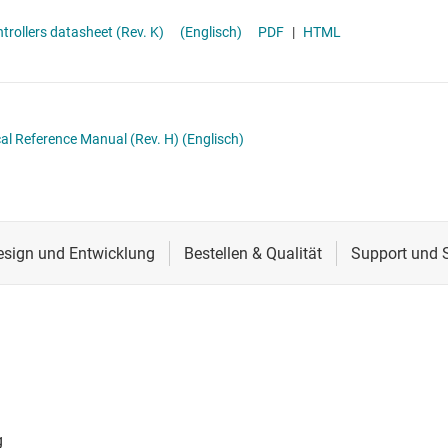
Schnittstelle
Mehrzweck-MCUs
eal-Time Microcontrollers datasheet (Rev. K)
(Englisch)
PDF
|
HTML
Sensoren
Taktgeber & Timing
Verstärker
al Reference Manual (Rev. H)
(Englisch)