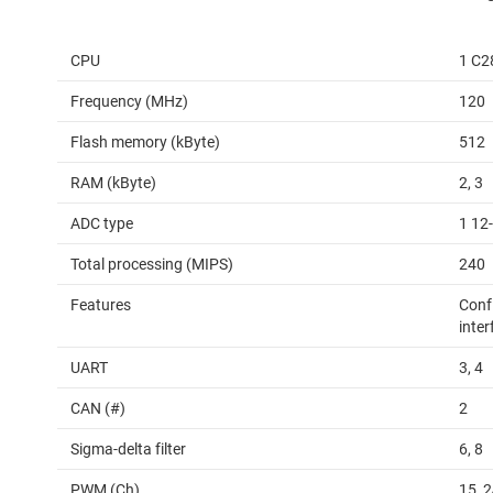
CPU
1 C2
Frequency (MHz)
120
Flash memory (kByte)
512
RAM (kByte)
2, 3
ADC type
1 12
Total processing (MIPS)
240
Features
Conf
inte
UART
3, 4
CAN (#)
2
Sigma-delta filter
6, 8
PWM (Ch)
15, 