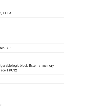
8, 1 CLA
-bit SAR
igurable logic block, External memory
rface, FPU32
24