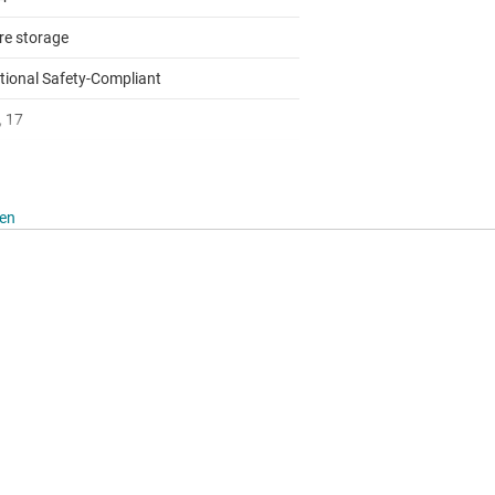
re storage
tional Safety-Compliant
, 17
hen
ing point unit
to 125
log
 I2C, SPI, UART