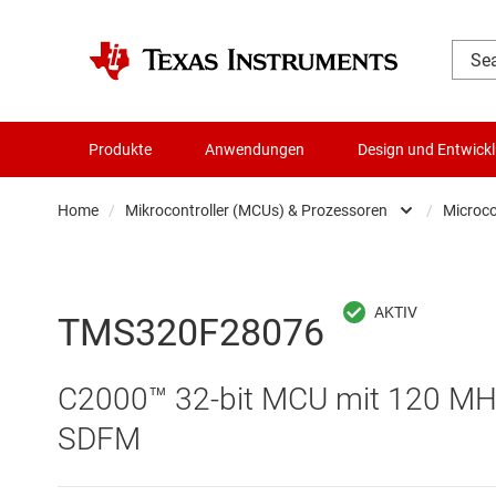
Produkte
Anwendungen
Design und Entwick
Home
/
Mikrocontroller (MCUs) & Prozessoren
/
Microco
Audio, Haptik und Piezo
Batteriemanagement-ICs
TMS320F28076
Datenwandler
C2000™ 32-bit MCU mit 120 MHz
Die- & Wafer-Services
SDFM
DLP-Produkte