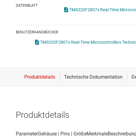
Drahtlose Konnektivität
DATENBLATT
TMS320F2807x R
Energiemanagement
HF & Mikrowellen
BENUTZERHANDBÜCHER
Isolierung
TMS320F2807x Real-Time Microcontrollers Technic
Produktdetails