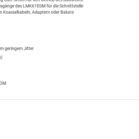
usgänge des LMK61E0M für die Schnittstelle
en Koaxialkabeln, Adaptern oder Baluns
m geringem Jitter
s)
PROM