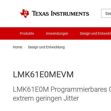
Produkte
Anwendungen
Design und Entwick
Home
Design und Entwicklung
LMK61E0MEVM
LMK61E0M Programmierbares Osz
extrem geringen Jitter