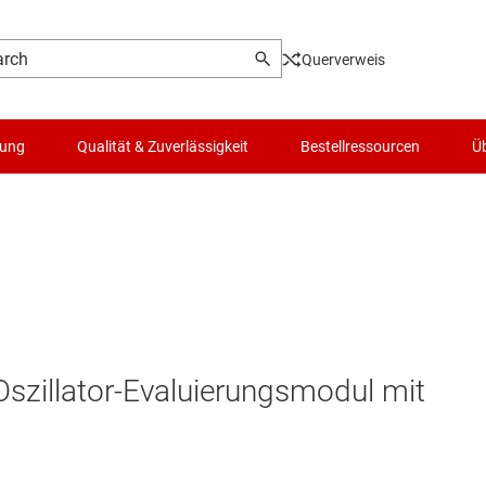
Querverweis
lung
Qualität & Zuverlässigkeit
Bestellressourcen
Üb
illator-Evaluierungsmodul mit