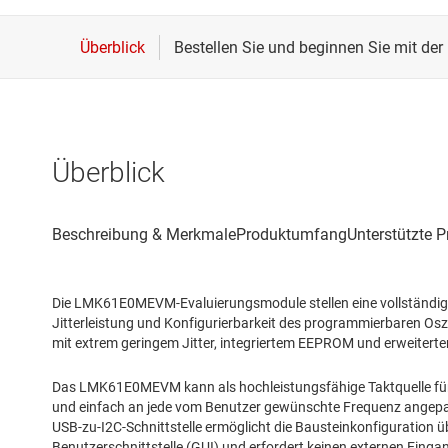
Überblick
Die LMK61E0MEVM-Evaluierungsmodule stellen eine vollständige
Jitterleistung und Konfigurierbarkeit des programmierbaren O
mit extrem geringem Jitter, integriertem EEPROM und erweiterte
Das LMK61E0MEVM kann als hochleistungsfähige Taktquelle für
und einfach an jede vom Benutzer gewünschte Frequenz angepass
USB-zu-I2C-Schnittstelle ermöglicht die Bausteinkonfiguration ü
Benutzerschnittstelle (GUI) und erfordert keinen externen Einga