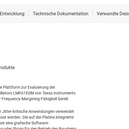
 Plattform zur Evaluierung der
szillators LMK61E0M von Texas Instruments
r Frequency-Margining-Fähigkeit bereit.
 Jitter-kritische Anwendungen verwendet
t werden. Die auf der Platine integrierte
ber eine grafische Software-
ng oder Strom für den Betrieb des Bausteins.