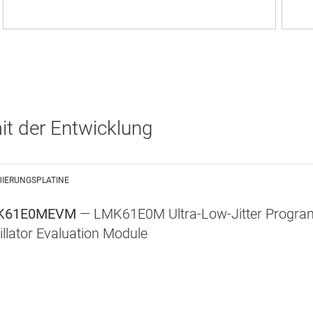
it der Entwicklung
UIERUNGSPLATINE
K61E0MEVM
— LMK61E0M Ultra-Low-Jitter Progr
illator Evaluation Module