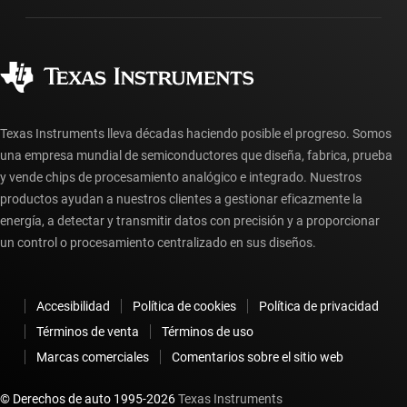
Fabricación
Preguntas frecuentes sobre pedidos
Calidad y confiabilidad
Ciudadanía corporativa
Distribuidores autorizados
Preguntas frecuentes sobre la cuenta myTI
Texas Instruments lleva décadas haciendo posible el progreso. Somos
una empresa mundial de semiconductores que diseña, fabrica, prueba
y vende chips de procesamiento analógico e integrado. Nuestros
productos ayudan a nuestros clientes a gestionar eficazmente la
energía, a detectar y transmitir datos con precisión y a proporcionar
un control o procesamiento centralizado en sus diseños.
Accesibilidad
Política de cookies
Política de privacidad
Términos de venta
Términos de uso
Marcas comerciales
Comentarios sobre el sitio web
© Derechos de auto 1995-
2026
Texas Instruments