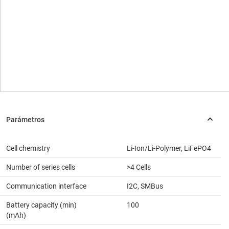
Cell chemistry
Li-Ion/Li-Polymer, LiFePO4
Number of series cells
>4 Cells
Communication interface
I2C, SMBus
Battery capacity (min)
100
(mAh)