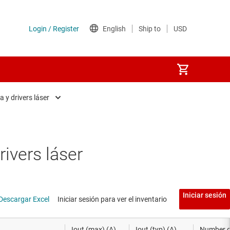
 y drivers láser
je
e señal 4-20 mA
y procesadores
ecuencia
ivers láser
s
ados
Iniciar sesión
Descargar Excel
Iniciar sesión para ver el inventario
das
rítmicos
Iout (max) (A)
Iout (typ) (A)
Number o