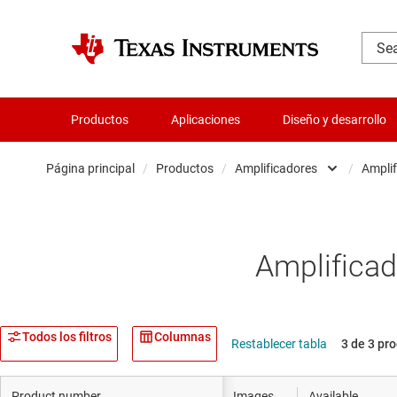
Productos
Aplicaciones
Diseño y desarrollo
Página principal
/
Productos
/
Amplificadores
/
Amplif
Amplificador
Audio, háptica
Amplificad
Relojes y sin
Convertidore
Todos los filtros
Columnas
Restablecer tabla
3 de 3 pr
Servicios de c
Product number
Images
Available