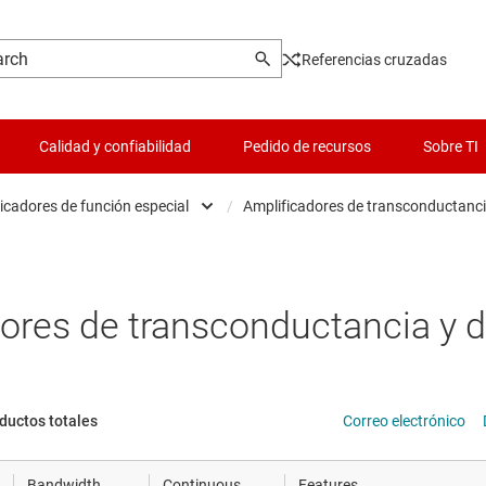
Referencias cruzadas
Calidad y confiabilidad
Pedido de recursos
Sobre TI
icadores de función especial
/
Amplificadores de transconductancia
es
Comparadores
Lógica y traducción de volta
Acondicionadores d
 y piezoeléctrica
Amplificadores de detección de corriente
Microcontroladores (MCU) 
Convertidores de fr
ores de transconductancia y dr
cronización
Amplificadores diferenciales
Controladores para motore
Amplificadores aisl
s de datos
Amplificadores totalmente diferenciales
Administración de potencia
Drivers de línea
oductos totales
Correo electrónico
hip y oblea
Amplificadores de instrumentación
Radiofrecuencia y microon
Amplificadores loga
Bandwidth
Continuous
Features