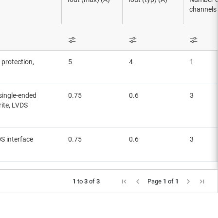
uestreo y retención
channels
A)
s
ansconductancia y drivers láser
transimpedancia
 protection,
5
4
1
ideo
 single-ended
0.75
0.6
3
ite, LVDS
S interface
0.75
0.6
3
1
to
3
of
3
Page
1
of
1