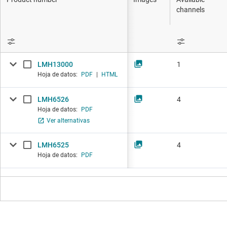
Productos D
channels
Interfaz
Aislamiento
LMH13000
1
Hoja de datos:
PDF
|
HTML
LMH6526
4
Hoja de datos:
PDF
Ver alternativas
LMH6525
4
Hoja de datos:
PDF