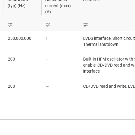
LP
Amplificadores operacionales (op amps)
Sensores
Amplificadores de m
(typ) (Hz)
current (max)
(A)
Amplificadores de ganancia programable y variable (PGA y VG
Interruptores y multiplexore
Amplificadores de tr
Amplificadores de RF
Conectividad inalámbrica
Amplificadores de 
250,000,000
1
LVDS interface, Short circuit
Amplificadores de función especial
Amplificadores de v
Thermal shutdown
200
—
Built-in HFM oscillator with
enable, CD/DVD read and wr
interface
200
—
CD/DVD read and write, LVD