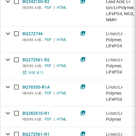
BQ34Z100-R2
Lead Acid, Li-
Ion/Li-Polymer,
데이터 시트:
PDF
|
HTML
LiFePO4, NiCd,
NiMH
BQ27Z746
Li-Ion/Li-
Polymer,
데이터 시트:
PDF
|
HTML
LiFePO4
BQ27Z561-R2
Li-Ion/Li-
Polymer,
데이터 시트:
PDF
|
HTML
LiFePO4
대체 보기
BQ78350-R1A
Li-Ion/Li-
Polymer,
데이터 시트:
PDF
|
HTML
LiFePO4
BQ28Z610-R1
Li-Ion/Li-
Polymer
데이터 시트:
PDF
|
HTML
BQ27Z561-R1
Li-Ion/Li-