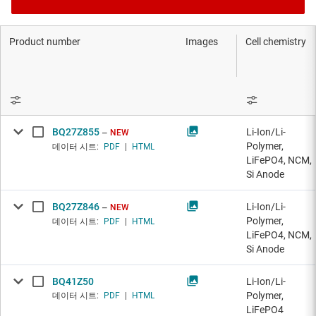
Product number
Images
Cell chemistry
BQ27Z855
Li-Ion/Li-
NEW
Polymer,
데이터 시트:
PDF
|
HTML
LiFePO4, NCM,
Si Anode
BQ27Z846
Li-Ion/Li-
NEW
Polymer,
데이터 시트:
PDF
|
HTML
LiFePO4, NCM,
Si Anode
BQ41Z50
Li-Ion/Li-
Polymer,
데이터 시트:
PDF
|
HTML
LiFePO4