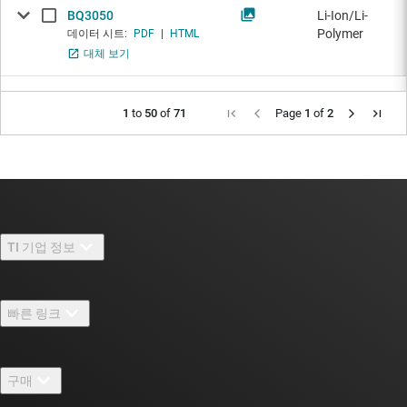
BQ3050
Li-Ion/Li-
Polymer
데이터 시트:
PDF
|
HTML
대체 보기
1
to
50
of
71
Page
1
of
2
TI 기업 정보
TI 기업 정보 개요
빠른 링크
채용
연락처
뉴스룸
구매
TI E2E™ 설계 지원 포럼