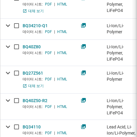
Polymer,
데이터 시트:
PDF
|
HTML
LiFePO4
대체 보기
BQ34210-Q1
Li-Ion/Li-
Polymer
데이터 시트:
PDF
|
HTML
BQ40Z80
Li-Ion/Li-
Polymer,
데이터 시트:
PDF
|
HTML
LiFePO4
BQ27Z561
Li-Ion/Li-
Polymer
데이터 시트:
PDF
|
HTML
대체 보기
BQ40Z50-R2
Li-Ion/Li-
Polymer,
데이터 시트:
PDF
|
HTML
LiFePO4
BQ34110
Lead Acid, Li-
Ion/Li-Polymer,
데이터 시트:
PDF
|
HTML