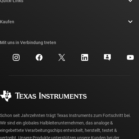
Quick-Links
Stellenangebote
Kontakt
Newsroom
Kaufen
TI E2E™-Design-Support-Foren
Unsere Geschichten | Hinter dem Chip
API-Suiten von TI
Querverweis-Suche
Mit uns in Verbindung treten
Veranstaltungen
myTI-Firmenkonto
Kundensupportzentrum
Investorenbeziehungen
Versand, Zahlung und Steuern
Gehäuse
Fertigung
Häufig gestellte Fragen zu Bestellungen
Qualität & Zuverlässigkeit
Gesellschaftliches Engagement
Autorisierte Händler
myTI-Konto FAQs
Schon seit Jahrzehnten trägt Texas Instruments zum Fortschritt bei.
Wir sind ein globales Halbleiterunternehmen, das analoge &
eingebettete Verarbeitungschips entwickelt, herstellt, testet &
vertreibt. Unsere Produkte unterstützen unsere Kunden bei der