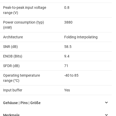
Peak-to-peak input voltage
0.8
range (V)
Power consumption (typ)
3880
(mW)
Architecture
Folding Interpolating
SNR (dB)
58.5
ENOB (Bits)
9.4
SFDR (dB)
71
Operating temperature
-40 to 85
range (°C)
Input buffer
Yes