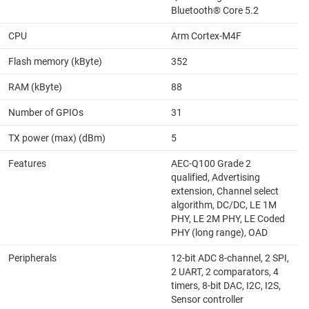
Bluetooth® Core 5.2
CPU
Arm Cortex-M4F
Flash memory (kByte)
352
RAM (kByte)
88
Number of GPIOs
31
TX power (max) (dBm)
5
Features
AEC-Q100 Grade 2
qualified, Advertising
extension, Channel select
algorithm, DC/DC, LE 1M
PHY, LE 2M PHY, LE Coded
PHY (long range), OAD
Peripherals
12-bit ADC 8-channel, 2 SPI,
2 UART, 2 comparators, 4
timers, 8-bit DAC, I2C, I2S,
Sensor controller