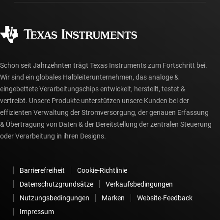
Fertigung
Häufig gestellte Fragen zu Bestellungen
Qualität & Zuverlässigkeit
Gesellschaftliches Engagement
Autorisierte Händler
myTI-Konto FAQs
Schon seit Jahrzehnten trägt Texas Instruments zum Fortschritt bei.
Wir sind ein globales Halbleiterunternehmen, das analoge &
eingebettete Verarbeitungschips entwickelt, herstellt, testet &
vertreibt. Unsere Produkte unterstützen unsere Kunden bei der
effizienten Verwaltung der Stromversorgung, der genauen Erfassung
& Übertragung von Daten & der Bereitstellung der zentralen Steuerung
oder Verarbeitung in ihren Designs.
Barrierefreiheit
Cookie-Richtlinie
Datenschutzgrundsätze
Verkaufsbedingungen
Nutzungsbedingungen
Marken
Website-Feedback
Impressum