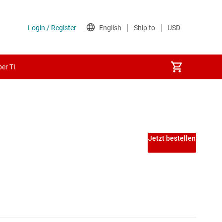
er TI
 PECL-ICs
Jetzt bestellen
ICs
A-ICs