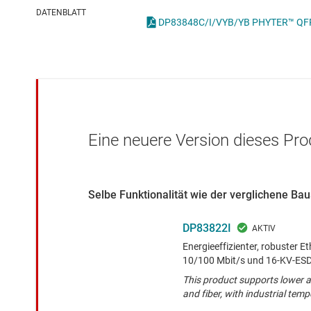
Drahtlose Konnektivität
I2C-, I3C- & SPI-I
DATENBLATT
DP83848C/I/VYB/YB PHYTER™ QFP Sin
Energiemanagement
ICs für Schnittste
HF & Mikrowellen
ICs für serielle dig
Isolierung
IO-Link und Digita
Eine neuere Version dieses Pro
Selbe Funktionalität wie der verglichene B
DP83822I
Energieeffizienter, robuster E
10/100 Mbit/s und 16-KV-ES
This product supports lower a
and fiber, with industrial tem