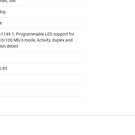
RMII, SNI
log
e
1149.1, Programmable LED support for
 10/100 Mb/s mode, Activity, duplex and
sion detect
o 85