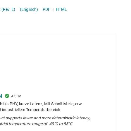
ansceiver
(Rev. E)
(Englisch)
PDF
|
HTML
 (SBC)
I
t/s-PHY, kurze Latenz, MII-Schnittstelle, erw.
 industriellem Temperaturbereich
uct supports lower and more deterministic latency,
trial temperature range of -40°C to 85°C