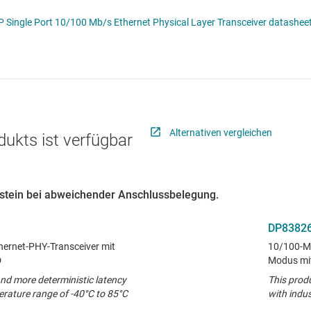
CS
Schnittstelle
RS-485- & RS-422-Tr
gle Port 10/100 Mb/s Ethernet Physical Layer Transceiver datasheet 
lle für Multischaltererfassung (MSDI)
Sensoren
System-Basis-Chips
itale Schnittstelle (SDI)
Taktgeber & Timing
USB-ICs
l-E/A
Verstärker
Alternativen vergleichen
dukts ist verfügbar
austein bei abweichender Anschlussbelegung.
DP83826
thernet-PHY-Transceiver mit
10/100-Mbi
D
Modus mit
nd more deterministic latency
This prod
perature range of -40°C to 85°C
with indus