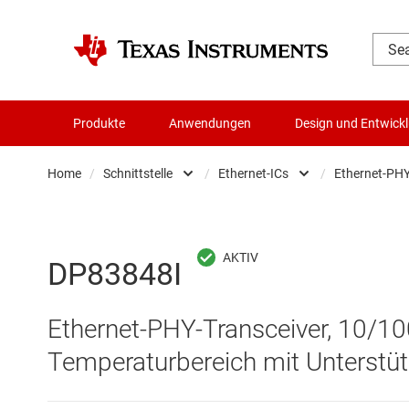
Produkte
Anwendungen
Design und Entwick
Home
/
Schnittstelle
/
Ethernet-ICs
/
Ethernet-PH
Audio, Haptik und Piezo
Andere Schnittste
Batteriemanagement-ICs
CAN-Transceiver
DP83848I
Datenwandler
Ethernet-ICs
Ethernet-PHY-Transceiver, 10/100 
Die- & Wafer-Services
HDMI-, DisplayPor
Temperaturbereich mit Unterstüt
DLP-Produkte
Highspeed-SerDe