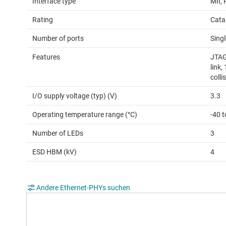
Interface type
MII, 
Rating
Cata
Number of ports
Singl
Features
JTAG
link,
colli
I/O supply voltage (typ) (V)
3.3
Operating temperature range (°C)
-40 t
Number of LEDs
3
ESD HBM (kV)
4
Andere Ethernet-PHYs suchen