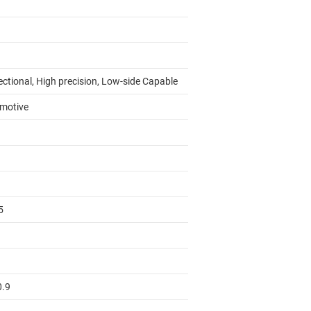
ectional, High precision, Low-side Capable
motive
5
0.9