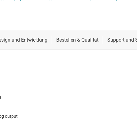
er
Schnittstelle
ialfunktionen
Sensoren
grammierbarer Verstärkung (PGA) und mit variabler Verstärkung (VGA)
Taktgeber & Timing
erstärker
Verstärker
og output