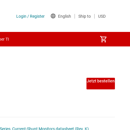
er TI
and
Jetzt bestellen
Series, Current-Shunt Monitors datasheet (Rev. K)