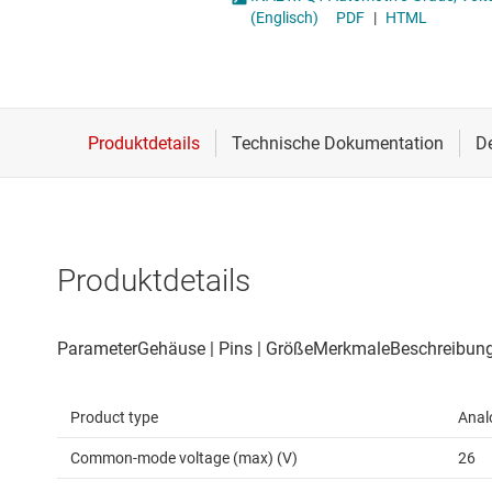
Drahtlose Konnektivität
Strommessverstärk
(Englisch)
PDF
|
HTML
Energiemanagement
Verstärker für Spez
HF & Mikrowellen
Verstärker mit pro
Isolierung
Voll differenzielle V
Produktdetails
Product type
Anal
Common-mode voltage (max) (V)
26