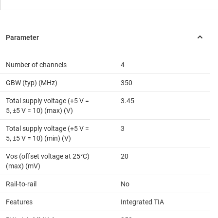
Number of channels
4
GBW (typ) (MHz)
350
Total supply voltage (+5 V =
3.45
5, ±5 V = 10) (max) (V)
Total supply voltage (+5 V =
3
5, ±5 V = 10) (min) (V)
Vos (offset voltage at 25°C)
20
(max) (mV)
Rail-to-rail
No
Features
Integrated TIA