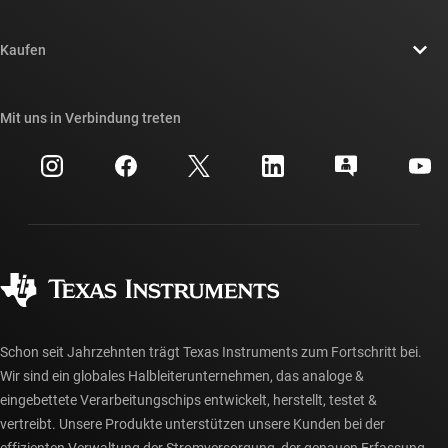
Stellenangebote
Kontakt
Newsroom
Kaufen
TI E2E™-Design-Support-Foren
Unsere Geschichten | Hinter dem Chip
API-Suiten von TI
Querverweis-Suche
Mit uns in Verbindung treten
Veranstaltungen
myTI-Firmenkonto
Kundensupportzentrum
Investorenbeziehungen
Versand, Zahlung und Steuern
Gehäuse
Fertigung
Häufig gestellte Fragen zu Bestellungen
Qualität & Zuverlässigkeit
Gesellschaftliches Engagement
Autorisierte Händler
myTI-Konto FAQs
Schon seit Jahrzehnten trägt Texas Instruments zum Fortschritt bei.
Wir sind ein globales Halbleiterunternehmen, das analoge &
eingebettete Verarbeitungschips entwickelt, herstellt, testet &
vertreibt. Unsere Produkte unterstützen unsere Kunden bei der