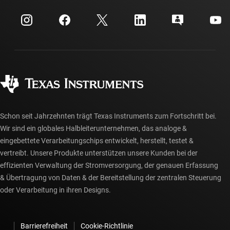
Veranstaltungen
myTI-Firmenkonto
Kundensupportzentrum
Investorenbeziehungen
Versand, Zahlung und Steuern
Gehäuse
Fertigung
Häufig gestellte Fragen zu Bestellungen
Qualität & Zuverlässigkeit
Gesellschaftliches Engagement
Autorisierte Händler
myTI-Konto FAQs
Schon seit Jahrzehnten trägt Texas Instruments zum Fortschritt bei.
Wir sind ein globales Halbleiterunternehmen, das analoge &
eingebettete Verarbeitungschips entwickelt, herstellt, testet &
vertreibt. Unsere Produkte unterstützen unsere Kunden bei der
effizienten Verwaltung der Stromversorgung, der genauen Erfassung
& Übertragung von Daten & der Bereitstellung der zentralen Steuerung
oder Verarbeitung in ihren Designs.
Barrierefreiheit
Cookie-Richtlinie