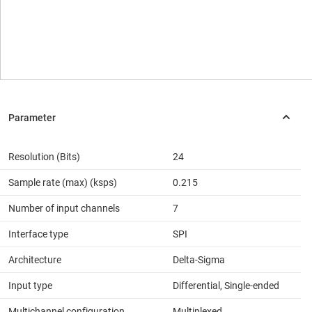
Resolution (Bits)
24
Sample rate (max) (ksps)
0.215
Number of input channels
7
Interface type
SPI
Architecture
Delta-Sigma
Input type
Differential, Single-ended
Multichannel configuration
Multiplexed