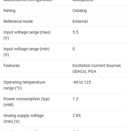
Rating
Catalog
Reference mode
External
Input voltage range (max)
5.5
(V)
Input voltage range (min)
0
(V)
Features
Excitation Current Sources
(iDACs), PGA
Operating temperature
-40 to 125
range (°C)
Power consumption (typ)
1.2
(mW)
Analog supply voltage
2.85
(min) (V)