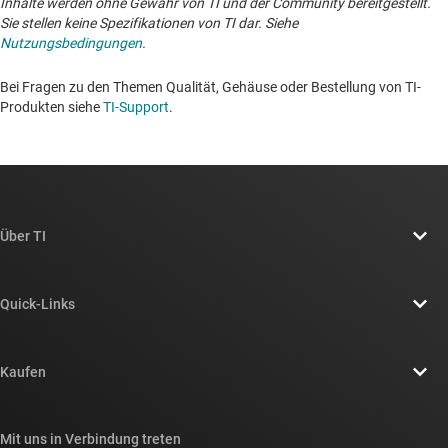
Inhalte werden ohne Gewähr von TI und der Community bereitgestellt.
Sie stellen keine Spezifikationen von TI dar. Siehe
Nutzungsbedingungen
.
Bei Fragen zu den Themen Qualität, Gehäuse oder Bestellung von TI-
Produkten siehe
TI-Support
. ​​​​​​​​​​​​​​
Über TI
Über TI – Überblick
Quick-Links
Stellenangebote
Kontakt
Newsroom
Kaufen
TI E2E™-Design-Support-Foren
Unsere Geschichten | Hinter dem Chip
API-Suiten von TI
Querverweis-Suche
Mit uns in Verbindung treten