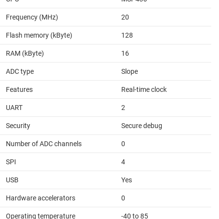
Frequency (MHz)
20
Flash memory (kByte)
128
RAM (kByte)
16
ADC type
Slope
Features
Real-time clock
UART
2
Security
Secure debug
Number of ADC channels
0
SPI
4
USB
Yes
Hardware accelerators
0
Operating temperature
-40 to 85