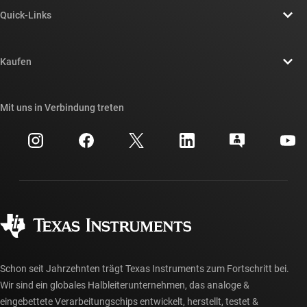
Über TI – Überblick
Quick-Links
Stellenangebote
Kontakt
Newsroom
Kaufen
TI E2E™-Design-Support-Foren
Unsere Geschichten | Hinter dem Chip
API-Suiten von TI
Querverweis-Suche
Mit uns in Verbindung treten
Veranstaltungen
myTI-Firmenkonto
Kundensupportzentrum
Investorenbeziehungen
Versand, Zahlung und Steuern
Gehäuse
Fertigung
Häufig gestellte Fragen zu Bestellungen
Qualität & Zuverlässigkeit
Gesellschaftliches Engagement
Autorisierte Händler
myTI-Konto FAQs
Schon seit Jahrzehnten trägt Texas Instruments zum Fortschritt bei.
Wir sind ein globales Halbleiterunternehmen, das analoge &
eingebettete Verarbeitungschips entwickelt, herstellt, testet &