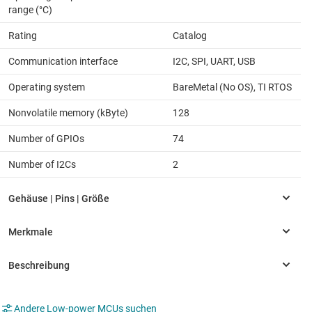
range (°C)
Rating
Catalog
Communication interface
I2C, SPI, UART, USB
Operating system
BareMetal (No OS), TI RTOS
Nonvolatile memory (kByte)
128
Number of GPIOs
74
Number of I2Cs
2
Andere Low-power MCUs suchen