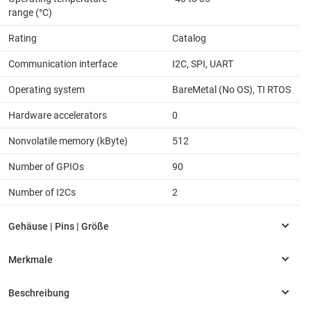
range (°C)
Rating
Catalog
Communication interface
I2C, SPI, UART
Operating system
BareMetal (No OS), TI RTOS
Hardware accelerators
0
Nonvolatile memory (kByte)
512
Number of GPIOs
90
Number of I2Cs
2