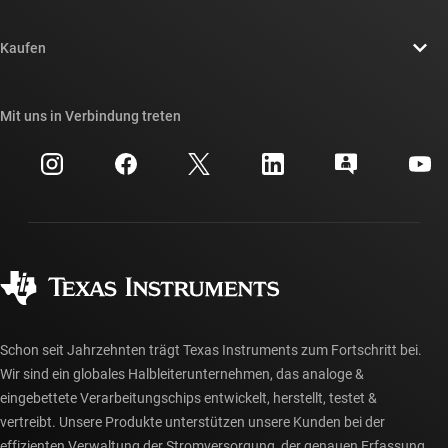
Stellenangebote
Kontakt
Newsroom
Kaufen
TI E2E™-Design-Support-Foren
Unsere Geschichten | Hinter dem Chip
API-Suiten von TI
Querverweis-Suche
Mit uns in Verbindung treten
Veranstaltungen
myTI-Firmenkonto
Kundensupportzentrum
Investorenbeziehungen
Versand, Zahlung und Steuern
Gehäuse
Fertigung
Häufig gestellte Fragen zu Bestellungen
Qualität & Zuverlässigkeit
Gesellschaftliches Engagement
Autorisierte Händler
myTI-Konto FAQs
Schon seit Jahrzehnten trägt Texas Instruments zum Fortschritt bei.
Wir sind ein globales Halbleiterunternehmen, das analoge &
eingebettete Verarbeitungschips entwickelt, herstellt, testet &
vertreibt. Unsere Produkte unterstützen unsere Kunden bei der
effizienten Verwaltung der Stromversorgung, der genauen Erfassung