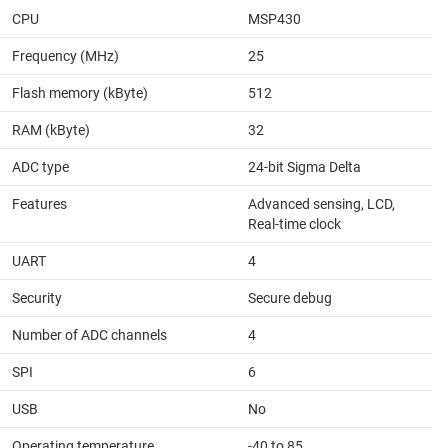
CPU
MSP430
Frequency (MHz)
25
Flash memory (kByte)
512
RAM (kByte)
32
ADC type
24-bit Sigma Delta
Features
Advanced sensing, LCD,
Real-time clock
UART
4
Security
Secure debug
Number of ADC channels
4
SPI
6
USB
No
Operating temperature
-40 to 85