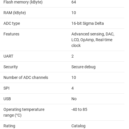
Flash memory (kByte)
64
RAM (kByte)
10
ADC type
16-bit Sigma Delta
Features
Advanced sensing, DAC,
LCD, OpAmp, Real-time
clock
UART
2
Security
Secure debug
Number of ADC channels
10
SPI
4
USB
No
Operating temperature
-40 to 85
range (°C)
Rating
Catalog