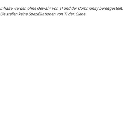
Inhalte werden ohne Gewähr von TI und der Community bereitgestellt.
Sie stellen keine Spezifikationen von TI dar. Siehe
Nutzungsbedingungen
.
Bei Fragen zu den Themen Qualität, Gehäuse oder Bestellung von TI-
Produkten siehe
TI-Support
. ​​​​​​​​​​​​​​
Über TI
Über TI – Überblick
Quick-Links
Stellenangebote
Kontakt
Newsroom
Kaufen