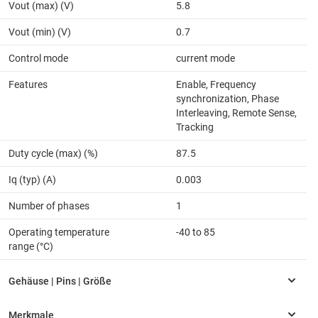
Vout (max) (V)
5.8
Vout (min) (V)
0.7
Control mode
current mode
Features
Enable, Frequency
synchronization, Phase
Interleaving, Remote Sense,
Tracking
Duty cycle (max) (%)
87.5
Iq (typ) (A)
0.003
Number of phases
1
Operating temperature
-40 to 85
range (°C)