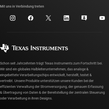
Unsere Geschichten | Hinter dem Chip
API-Suiten von TI
Querverweis-Suche
Mit uns in Verbindung treten
Veranstaltungen
myTI-Firmenkonto
Kundensupportzentrum
Investorenbeziehungen
Versand, Zahlung und Steuern
Gehäuse
Fertigung
Häufig gestellte Fragen zu Bestellungen
Qualität & Zuverlässigkeit
Gesellschaftliches Engagement
Autorisierte Händler
myTI-Konto FAQs
Schon seit Jahrzehnten trägt Texas Instruments zum Fortschritt bei.
Wir sind ein globales Halbleiterunternehmen, das analoge &
eingebettete Verarbeitungschips entwickelt, herstellt, testet &
vertreibt. Unsere Produkte unterstützen unsere Kunden bei der
effizienten Verwaltung der Stromversorgung, der genauen Erfassung
& Übertragung von Daten & der Bereitstellung der zentralen Steuerung
oder Verarbeitung in ihren Designs.