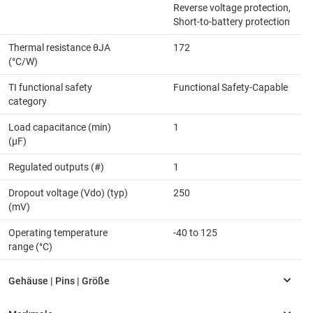
Reverse voltage protection,
Short-to-battery protection
Thermal resistance θJA
172
(°C/W)
TI functional safety
Functional Safety-Capable
category
Load capacitance (min)
1
(µF)
Regulated outputs (#)
1
Dropout voltage (Vdo) (typ)
250
(mV)
Operating temperature
-40 to 125
range (°C)