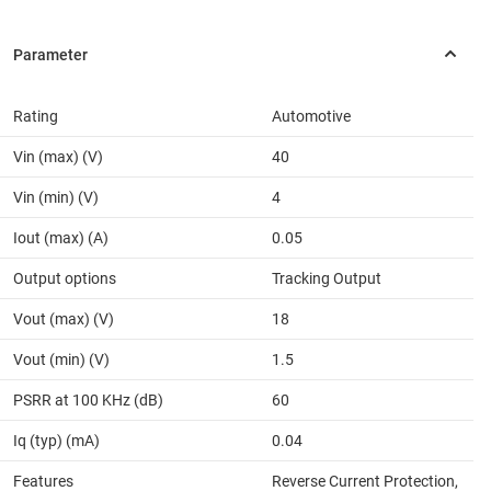
Rating
Automotive
Vin (max) (V)
40
Vin (min) (V)
4
Iout (max) (A)
0.05
Output options
Tracking Output
Vout (max) (V)
18
Vout (min) (V)
1.5
PSRR at 100 KHz (dB)
60
Iq (typ) (mA)
0.04
Features
Reverse Current Protection,