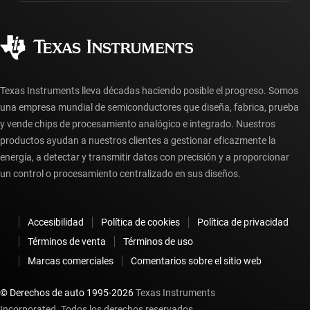
Fabricación
Preguntas frecuentes sobre pedidos
Calidad y confiabilidad
Ciudadanía corporativa
Distribuidores autorizados
Preguntas frecuentes sobre la cuenta myTI
Texas Instruments lleva décadas haciendo posible el progreso. Somos
una empresa mundial de semiconductores que diseña, fabrica, prueba
y vende chips de procesamiento analógico e integrado. Nuestros
productos ayudan a nuestros clientes a gestionar eficazmente la
energía, a detectar y transmitir datos con precisión y a proporcionar
un control o procesamiento centralizado en sus diseños.
Accesibilidad
Política de cookies
Política de privacidad
Términos de venta
Términos de uso
Marcas comerciales
Comentarios sobre el sitio web
© Derechos de auto 1995-
2026
Texas Instruments
Incorporated. Todos los derechos reservados.