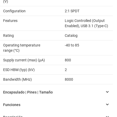
(V)
Configuration
2:1 SPDT
Features
Logic Controlled (Output
Enabled), USB 3.1 (Type-C)
Rating
Catalog
Operating temperature
-40 to 85
range (°C)
Supply current (max) (µA)
800
ESD HBM (typ) (kV)
2
Bandwidth (MHz)
8000