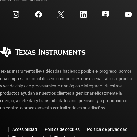
Eventos
Cuentas de empresa myTI
Centro de atención al cliente
Relaciones con los inversionistas
Envío, pago e impuestos
Empaque
Fabricación
Preguntas frecuentes sobre pedidos
Calidad y confiabilidad
Ciudadanía corporativa
Distribuidores autorizados
Preguntas frecuentes sobre la cuenta myTI
Texas Instruments lleva décadas haciendo posible el progreso. Somos
una empresa mundial de semiconductores que diseña, fabrica, prueba
y vende chips de procesamiento analógico e integrado. Nuestros
productos ayudan a nuestros clientes a gestionar eficazmente la
energía, a detectar y transmitir datos con precisión y a proporcionar
un control o procesamiento centralizado en sus diseños.
Accesibilidad
Política de cookies
Política de privacidad