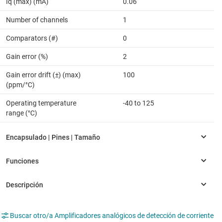
Iq (max) (mA)
0.06
Number of channels
1
Comparators (#)
0
Gain error (%)
2
Gain error drift (±) (max)
100
(ppm/°C)
Operating temperature
-40 to 125
range (°C)
Buscar otro/a Amplificadores analógicos de detección de corriente