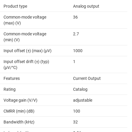
Product type
Analog output
Common-mode voltage
36
(max) (V)
Common-mode voltage
2.7
(min) (V)
Input offset (±) (max) (µV)
1000
Input offset drift (±) (typ)
1
(µV/°C)
Features
Current Output
Rating
Catalog
Voltage gain (V/V)
adjustable
CMRR (min) (dB)
100
Bandwidth (kHz)
32