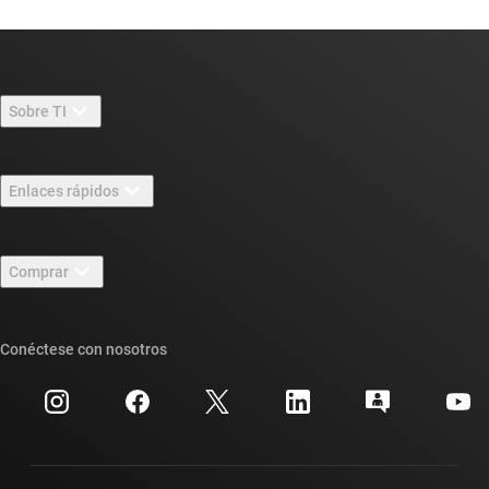
Sobre TI
Información general sobre Acerca de TI
Enlaces rápidos
Carreras laborales
Contáctenos
Sala de redacción
Comprar
Foros de soporte de diseño de TI E2E™
Nuestras historias | Detrás del chip
Suites de API de TI
Búsqueda de referencias cruzadas
Conéctese con nosotros
Eventos
Cuentas de empresa myTI
Centro de atención al cliente
Relaciones con los inversionistas
Envío, pago e impuestos
Empaque
Fabricación
Preguntas frecuentes sobre pedidos
Calidad y confiabilidad