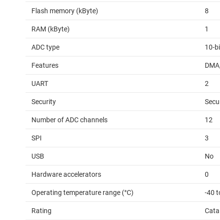
Flash memory (kByte)
8
RAM (kByte)
1
ADC type
10-b
Features
DMA,
UART
2
Security
Secu
Number of ADC channels
12
SPI
3
USB
No
Hardware accelerators
0
Operating temperature range (°C)
-40 t
Rating
Cata