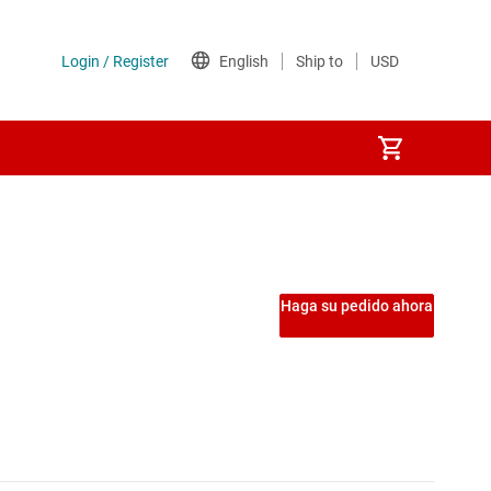
Haga su pedido ahora
 de motores en tiempo real
o real