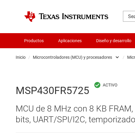
Productos
Aplicaciones
Diseño y desarrollo
Inicio
/
Microcontroladores (MCU) y procesadores
/
Mic
Administración de potencia
Aislamiento
MSP430FR5725
Amplificadores
MCU de 8 MHz con 8 KB FRAM, 
Audio, háptica y piezoeléctrica
bits, UART/SPI/I2C, temporizado
Circuitos integrados de gestión de bate