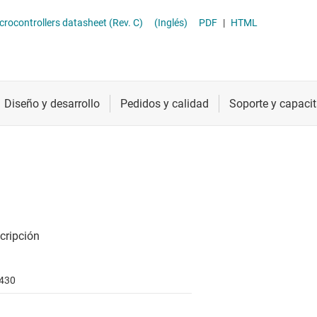
Radiofrecuencia y microondas
MCU de uso general
ocontrollers datasheet (Rev. C)
(Inglés)
PDF
|
HTML
Relojes y sincronización
Sensores
Servicios de chip y oblea
430