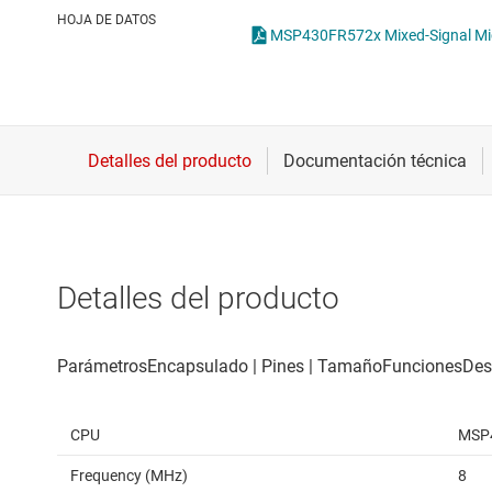
Conectividad inalámbrica
HOJA DE DATOS
MSP430FR572x Mixed-Signal Micr
Controladores para motores
Convertidores de datos
Interfaz
Detalles del producto
CPU
MSP
Frequency (MHz)
8