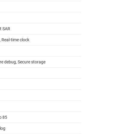
it SAR
 Real-time clock
re debug, Secure storage
o 85
log