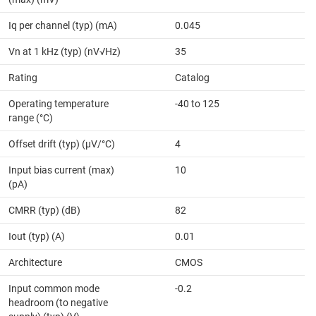
Iq per channel (typ) (mA)
0.045
Vn at 1 kHz (typ) (nV√Hz)
35
Rating
Catalog
Operating temperature
-40 to 125
range (°C)
Offset drift (typ) (µV/°C)
4
Input bias current (max)
10
(pA)
CMRR (typ) (dB)
82
Iout (typ) (A)
0.01
Architecture
CMOS
Input common mode
-0.2
headroom (to negative