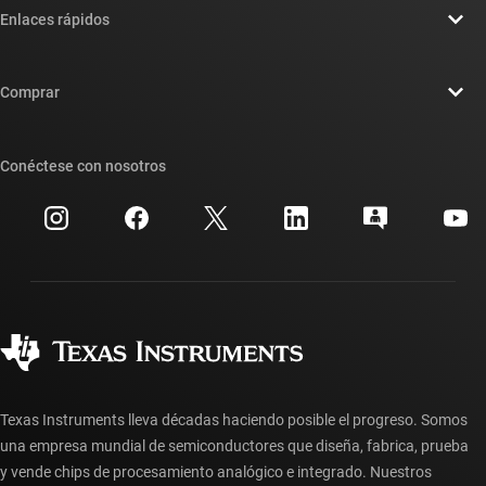
Enlaces rápidos
Carreras laborales
Contáctenos
Sala de redacción
Comprar
Foros de soporte de diseño de TI E2E™
Nuestras historias | Detrás del chip
Suites de API de TI
Búsqueda de referencias cruzadas
Conéctese con nosotros
Eventos
Cuentas de empresa myTI
Centro de atención al cliente
Relaciones con los inversionistas
Envío, pago e impuestos
Empaque
Fabricación
Preguntas frecuentes sobre pedidos
Calidad y confiabilidad
Ciudadanía corporativa
Distribuidores autorizados
Preguntas frecuentes sobre la cuenta myTI
Texas Instruments lleva décadas haciendo posible el progreso. Somos
una empresa mundial de semiconductores que diseña, fabrica, prueba
y vende chips de procesamiento analógico e integrado. Nuestros