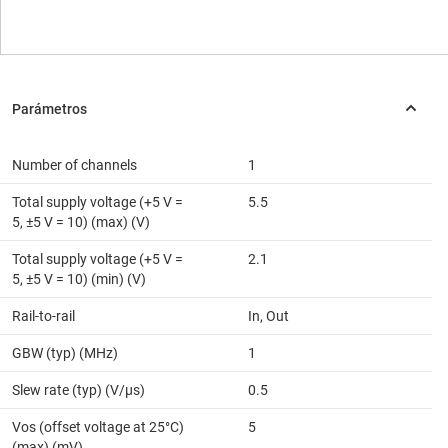
Number of channels
1
Total supply voltage (+5 V =
5.5
5, ±5 V = 10) (max) (V)
Total supply voltage (+5 V =
2.1
5, ±5 V = 10) (min) (V)
Rail-to-rail
In, Out
GBW (typ) (MHz)
1
Slew rate (typ) (V/µs)
0.5
Vos (offset voltage at 25°C)
5
(max) (mV)